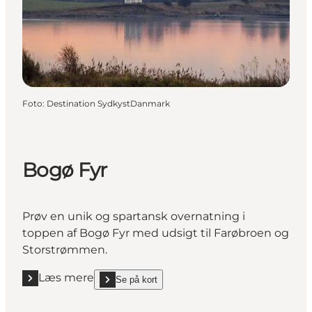
Foto
:
Destination SydkystDanmark
Bogø Fyr
Prøv en unik og spartansk overnatning i
toppen af Bogø Fyr med udsigt til Farøbroen og
Storstrømmen.
Læs mere
Se på kort
Læs mere "Bogø Fyr"
show Bogø Fyr on_map