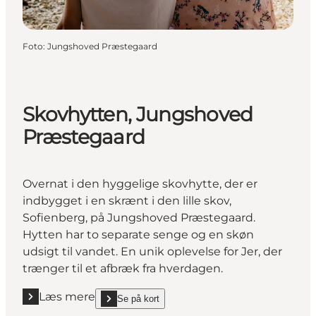
Foto
:
Jungshoved Præstegaard
Skovhytten, Jungshoved
Præstegaard
Overnat i den hyggelige skovhytte, der er
indbygget i en skrænt i den lille skov,
Sofienberg, på Jungshoved Præstegaard.
Hytten har to separate senge og en skøn
udsigt til vandet. En unik oplevelse for Jer, der
trænger til et afbræk fra hverdagen.
Læs mere
Se på kort
Læs mere "Skovhytten, Jungshoved Præstegaard "
show Skovhytten, Jungshoved Præstegaard on_ma