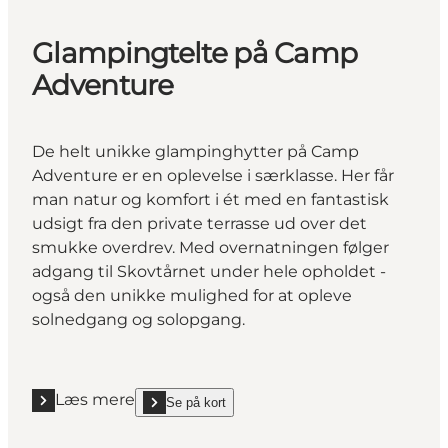
Glampingtelte på Camp
Adventure
De helt unikke glampinghytter på Camp
Adventure er en oplevelse i særklasse. Her får
man natur og komfort i ét med en fantastisk
udsigt fra den private terrasse ud over det
smukke overdrev. Med overnatningen følger
adgang til Skovtårnet under hele opholdet -
også den unikke mulighed for at opleve
solnedgang og solopgang.
Læs mere
Se på kort
Læs mere "Glampingtelte på Camp Adventure"
show Glampingtelte på Camp Adventure on_map