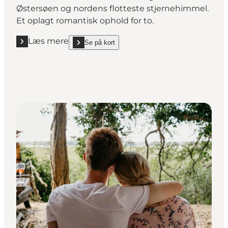
Østersøen og nordens flotteste stjernehimmel.
Et oplagt romantisk ophold for to.
Læs mere
Se på kort
Læs mere "Fyrhytten"
show Fyrhytten on_map