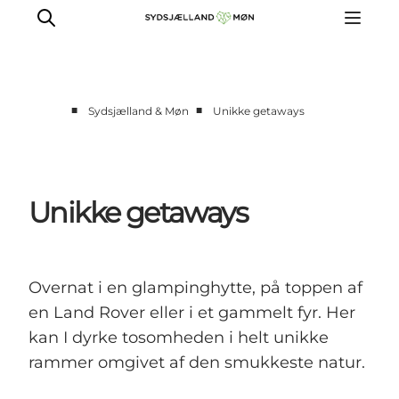
■
■
Sydsjælland & Møn
Unikke getaways
Oplev
Byer og steder
Events
Unikke getaways
Spis
Overnat
Planlæg din tur
Overnat i en glampinghytte, på toppen af
en Land Rover eller i et gammelt fyr. Her
kan I dyrke tosomheden i helt unikke
rammer omgivet af den smukkeste natur.