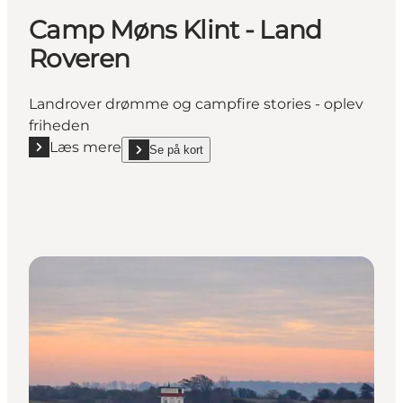
Camp Møns Klint - Land
Roveren
Landrover drømme og campfire stories - oplev
friheden
Læs mere
Se på kort
Læs mere "Camp Møns Klint - Land Roveren"
show Camp Møns Klint - Land Roveren on_map