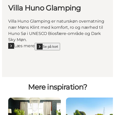
Villa Huno Glamping
Villa Huno Glamping er naturskøn overnatning
nær Møns Klint med komfort, ro og nærhed til
Huno Sø i UNESCO Biosfære-område og Dark
Sky Møn.
Læs mere
Se på kort
Læs mere "Villa Huno Glamping"
show Villa Huno Glamping on_map
Mere inspiration?