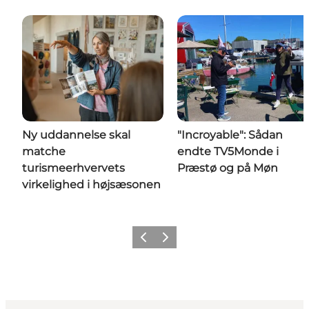
Ny uddannelse skal
"Incroyable": Sådan
matche
endte TV5Monde i
turismeerhvervets
Præstø og på Møn
virkelighed i højsæsonen
Forrige
Næste