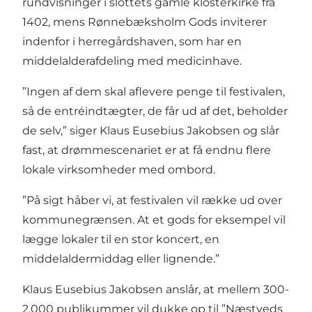
rundvisninger i slottets gamle klosterkirke fra
1402, mens Rønnebæksholm Gods inviterer
indenfor i herregårdshaven, som har en
middelalderafdeling med medicinhave.
”Ingen af dem skal aflevere penge til festivalen,
så de entréindtægter, de får ud af det, beholder
de selv,” siger Klaus Eusebius Jakobsen og slår
fast, at drømmescenariet er at få endnu flere
lokale virksomheder med ombord.
”På sigt håber vi, at festivalen vil række ud over
kommunegrænsen. At et gods for eksempel vil
lægge lokaler til en stor koncert, en
middelaldermiddag eller lignende.”
Klaus Eusebius Jakobsen anslår, at mellem 300-
2.000 publikummer vil dukke op til ”Næstveds