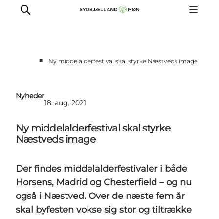
■
Ny middelalderfestival skal styrke Næstveds image
For turismeaktører
Presse
Nyheder
18. aug. 2021
Projekter
Billeddatabase
Ny middelalderfestival skal styrke
Nyhedsbrev
Næstveds image
Der findes middelalderfestivaler i både
Horsens, Madrid og Chesterfield – og nu
også i Næstved. Over de næste fem år
skal byfesten vokse sig stor og tiltrække