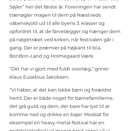
Søjler” her det første år. Foreningen har sendt
trænøgler magen til dem på Næstveds
våbenskjold ud til alle byens 3. klasser og
opfordret til, at de farvelægger og hænger dem
på nøgletræet ved kirken, når festivalen går i
gang. Der er præmier på højkant til bl.a.
BonBon-Land og Holmegaard Værk.
”Det har vi gjort med fuldt overlæg,” griner
Klaus Eusebius Jakobsen.
”Vi håber, at det kan lokke børn og forældre
hertil. Der er både noget for børnefamilierne,
det grå guld, og dem, der bare har lyst til at
komme ned og drikke en bajer. Modsat for
eksempel en heavy metal-festival har en
middelalderfestival meget bred appel, så vi