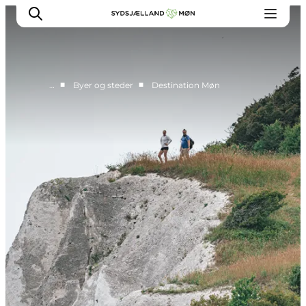
■
■
…
Byer og steder
Destination Møn
Oplev
Byer og steder
Events
Spis
Overnat
Planlæg din tur