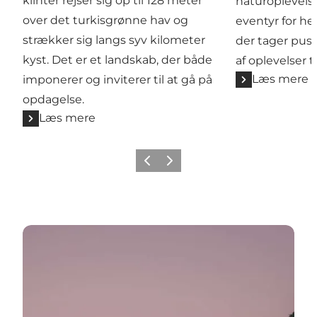
klinter rejser sig op til 128 meter
naturoplevelse
over det turkisgrønne hav og
eventyr for he
strækker sig langs syv kilometer
der tager pust
kyst. Det er et landskab, der både
af oplevelser 
Læs mere
imponerer og inviterer til at gå på
opdagelse.
Læs mere
Forrige
Næste
Se guiden her