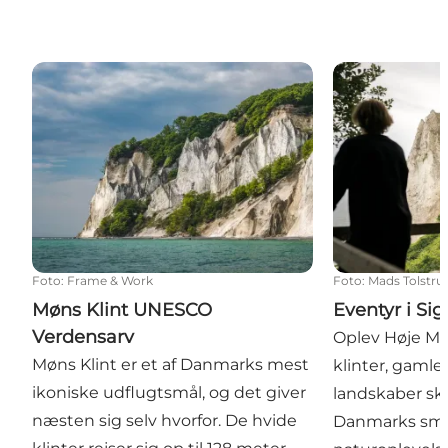
Møns Klint UNESCO Verdensarv
Eventyr i Sigt
Foto
:
Frame & Work
Foto
:
Mads Tolstru
Møns Klint UNESCO
Eventyr i Si
Verdensarv
Oplev Høje Mø
Møns Klint er et af Danmarks mest
klinter, gaml
ikoniske udflugtsmål, og det giver
landskaber sk
næsten sig selv hvorfor. De hvide
Danmarks sm