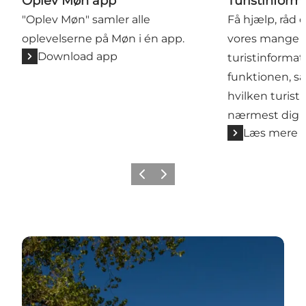
Oplev Møn app
Turistinform
"Oplev Møn" samler alle
Få hjælp, råd 
oplevelserne på Møn i én app.
vores mange
Download app
turistinformati
funktionen, s
hvilken turist
nærmest dig
Læs mere
Forrige
Næste
Book dit feriehus hos Feriepartner Møn-Stevns