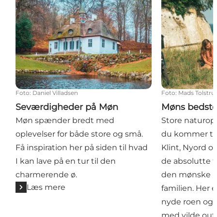
Foto
:
Daniel Villadsen
Foto
:
Mads Tolstru
Seværdigheder på Møn
Møns bedste
Møn spænder bredt med
Store naturopl
oplevelser for både store og små.
du kommer ti
Få inspiration her på siden til hvad
Klint, Nyord o
I kan lave på en tur til den
de absolutte 
charmerende ø.
den mønske n
Læs mere
familien. Her e
nyde roen og t
med vilde outd