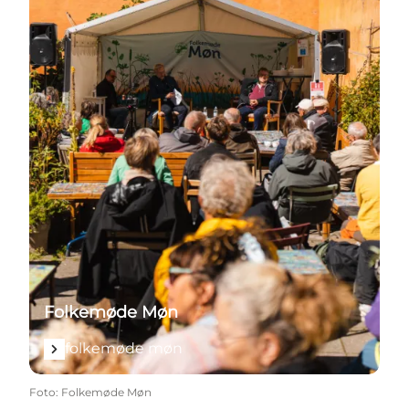
Folkemøde Møn
folkemøde møn
Foto
:
Folkemøde Møn