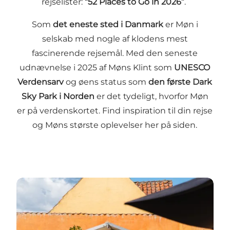
rejselister:
“52 Places to Go in 2026”
.
Som
det eneste sted i Danmark
er Møn i
selskab med nogle af klodens mest
fascinerende rejsemål. Med den seneste
udnævnelse i 2025 af Møns Klint som
UNESCO
Verdensarv
og øens status som
den første Dark
Sky Park i Norden
er det tydeligt, hvorfor Møn
er på verdenskortet. Find inspiration til din rejse
og Møns største oplevelser her på siden.
folkemøde møn