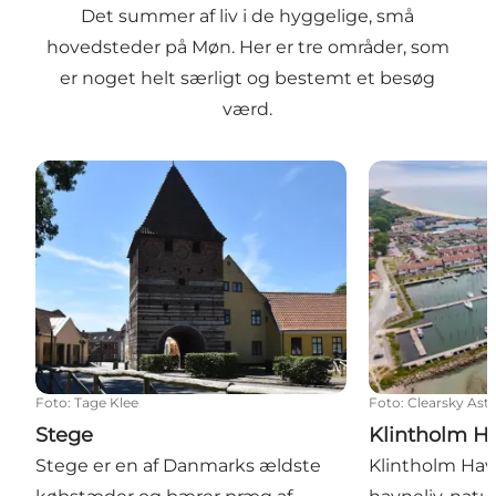
Det summer af liv i de hyggelige, små
hovedsteder på Møn. Her er tre områder, som
er noget helt særligt og bestemt et besøg
værd.
Stege
Klintholm Ha
Foto
:
Tage Klee
Foto
:
Clearsky Ast
Stege
Klintholm H
Stege er en af Danmarks ældste
Klintholm Havn