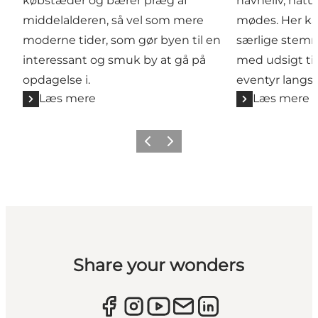
købstæder og bærer præg af
havneliv, natu
middelalderen, så vel som mere
mødes. Her k
moderne tider, som gør byen til en
særlige stemn
interessant og smuk by at gå på
med udsigt til
opdagelse i.
eventyr langs
Læs mere
Læs mere
Forrige
Næste
Share your wonders