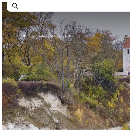
■
Destination Stevns Klint
Oplev
Byer og steder
Events
Spis
Overnat
Planlæg din tur