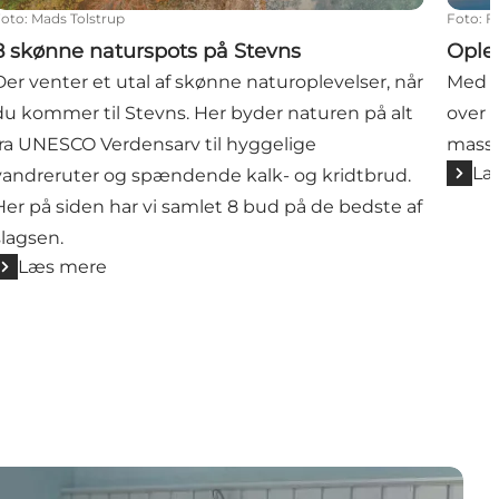
Foto
:
Mads Tolstrup
Foto
:
F
8 skønne naturspots på Stevns
Ople
Der venter et utal af skønne naturoplevelser, når
Med s
du kommer til Stevns. Her byder naturen på alt
over 
fra UNESCO Verdensarv til hyggelige
masse
Læ
vandreruter og spændende kalk- og kridtbrud.
Her på siden har vi samlet 8 bud på de bedste af
slagsen.
Læs mere