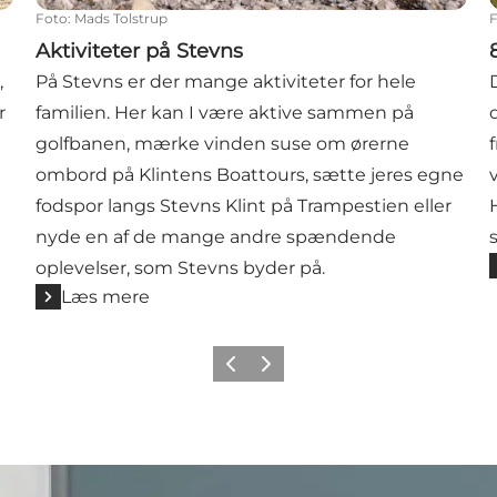
Foto
:
Mads Tolstrup
Aktiviteter på Stevns
,
På Stevns er der mange aktiviteter for hele
r
familien. Her kan I være aktive sammen på
golfbanen, mærke vinden suse om ørerne
ombord på Klintens Boattours, sætte jeres egne
fodspor langs Stevns Klint på Trampestien eller
nyde en af de mange andre spændende
oplevelser, som Stevns byder på.
Læs mere
Forrige
Næste