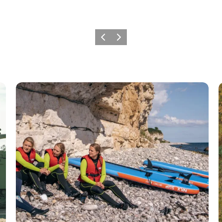
Forrige
Næste
Aktiviteter på Stevns