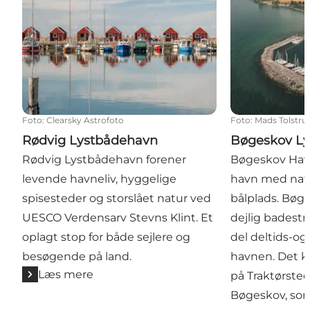
Foto
:
Clearsky Astrofoto
Foto
:
Mads Tolstru
Rødvig Lystbådehavn
Bøgeskov L
Rødvig Lystbådehavn forener
Bøgeskov Havn
levende havneliv, hyggelige
havn med natu
spisesteder og storslået natur ved
bålplads. Bøg
UESCO Verdensarv Stevns Klint. Et
dejlig badestr
oplagt stop for både sejlere og
del deltids-og f
besøgende på land.
havnen. Det ka
Læs mere
på Traktørsted
Bøgeskov, som