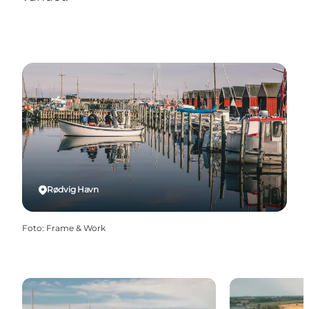
Rødvig Havn
Foto
:
Frame & Work
Rødvig Lystbådehavn
Bøgeskov Lys