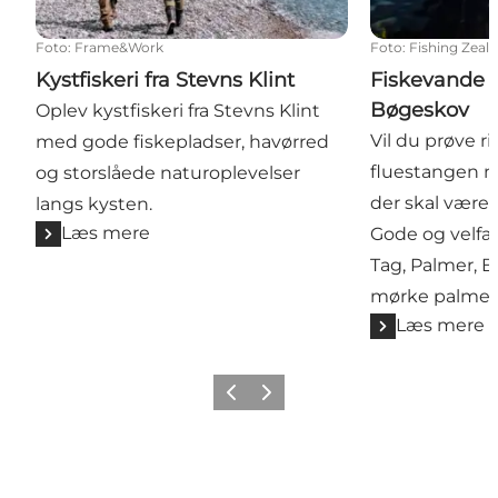
Foto
:
Frame&Work
Foto
:
Fishing Zeal
Kystfiskeri fra Stevns Klint
Fiskevande v
Bøgeskov
Oplev kystfiskeri fra Stevns Klint
Vil du prøve r
med gode fiskepladser, havørred
fluestangen m
og storslåede naturoplevelser
der skal være 
langs kysten.
Læs mere
Gode og velfa
Tag, Palmer, B
mørke palmerflu
Læs mere
Forrige
Næste