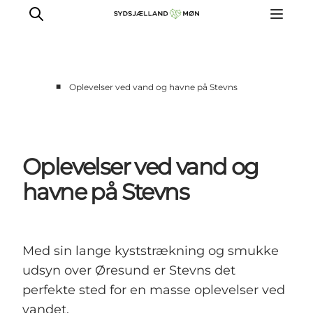
■
Oplevelser ved vand og havne på Stevns
Oplev
Byer og steder
Events
Oplevelser ved vand og
Spis
havne på Stevns
Overnat
Planlæg din tur
Med sin lange kyststrækning og smukke
udsyn over Øresund er Stevns det
perfekte sted for en masse oplevelser ved
vandet.