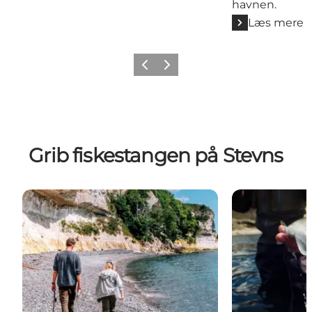
havnen.
Læs mere
Forrige
Næste
Grib fiskestangen på Stevns
Kystfiskeri fra Stevns Klint
Fiskevande ve