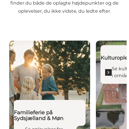
finder du både de oplagte højdepunkter og de
oplevelser, du ikke vidste, du ledte efter.
Se oplevelser for hele familien
Se kulturoplev
Kulturoplev
Se kult
i områ
Familieferie på
Sydsjælland & Møn