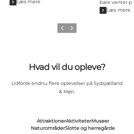
Læs mere
bare venter på
Læs mere
Forrige
Næste
Hvad vil du opleve?
Udforsk endnu flere oplevelser på Sydsjælland
& Møn.
Attraktioner
Aktiviteter
Museer
Naturområder
Slotte og herregårde