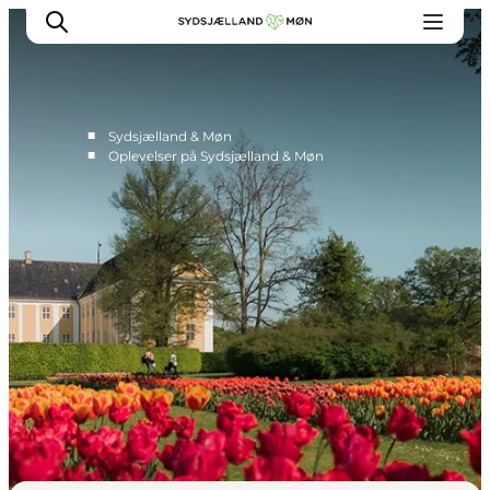
■
Sydsjælland & Møn
■
Oplevelser på Sydsjælland & Møn
Oplev
Byer og steder
Events
Spis
Overnat
Planlæg din tur