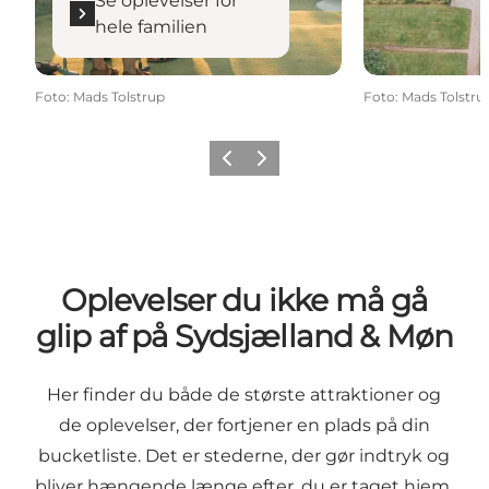
Se oplevelser for
hele familien
Foto
:
Mads Tolstrup
Foto
:
Mads Tolstru
Forrige
Næste
Oplevelser du ikke må gå
glip af på Sydsjælland & Møn
Her finder du både de største attraktioner og
de oplevelser, der fortjener en plads på din
bucketliste. Det er stederne, der gør indtryk og
bliver hængende længe efter, du er taget hjem.