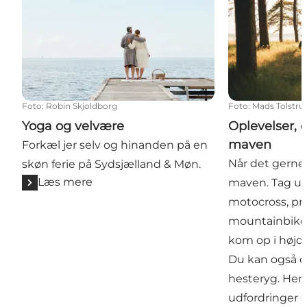
Foto
:
Robin Skjoldborg
Foto
:
Mads Tolstru
Yoga og velvære
Oplevelser, d
maven
Forkæl jer selv og hinanden på en
Når det gerne 
skøn ferie på Sydsjælland & Møn.
Læs mere
maven. Tag ud
motocross, pr
mountainbikesp
kom op i højd
Du kan også o
hesteryg. Her e
udfordringer 