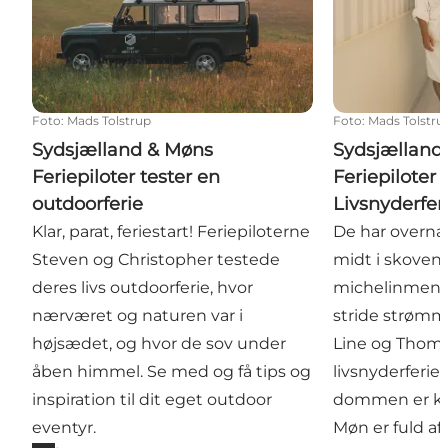
Foto
:
Mads Tolstrup
Foto
:
Mads Tolstru
Sydsjælland & Møns
Sydsjælland
Feriepiloter tester en
Feriepiloter 
outdoorferie
Livsnyderfer
Klar, parat, feriestart! Feriepiloterne
De har overnat
Steven og Christopher testede
midt i skoven, 
deres livs outdoorferie, hvor
michelinmenu 
nærværet og naturen var i
stride strømm
højsædet, og hvor de sov under
Line og Thoma
åben himmel. Se med og få tips og
livsnyderferie
inspiration til dit eget outdoor
dommen er kla
eventyr.
Møn er fuld af