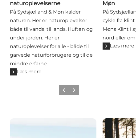
naturoplevelserne
Møn
På Sydsjælland & Møn kalder
På Sydsjællan
naturen. Her er naturoplevelser
cykle fra klint 
både til vands, til lands, i luften og
Møns Klint i sy
under jorden. Her er
nord eller om
Læs mere
naturoplevelser for alle - både til
garvede naturforbrugere og til de
mindre erfarne.
Læs mere
Forrige
Næste
Yoga og velvære
Oplevelser, de