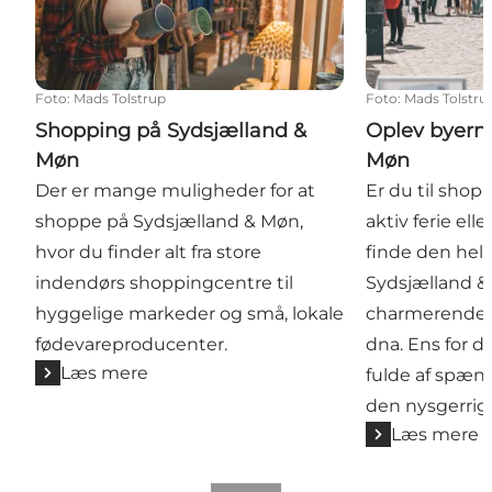
Foto
:
Mads Tolstrup
Foto
:
Mads Tolstru
Shopping på Sydsjælland &
Oplev byern
Møn
Møn
Der er mange muligheder for at
Er du til shopp
shoppe på Sydsjælland & Møn,
aktiv ferie ell
hvor du finder alt fra store
finde den helt
indendørs shoppingcentre til
Sydsjælland &
hyggelige markeder og små, lokale
charmerende 
fødevareproducenter.
dna. Ens for de
Læs mere
fulde af spæn
den nysgerri
Læs mere