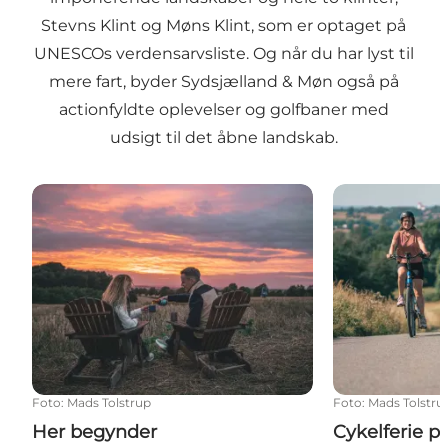
Stevns Klint
og
Møns Klint
, som er optaget på
UNESCOs verdensarvsliste. Og når du har lyst til
mere fart, byder Sydsjælland & Møn også på
actionfyldte oplevelser og golfbaner med
udsigt til det åbne landskab.
Her begynder naturoplevelserne
Cykelferie på
Foto
:
Mads Tolstrup
Foto
:
Mads Tolstru
Her begynder
Cykelferie p