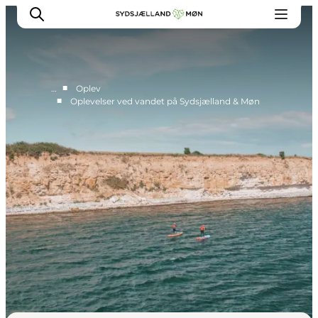
■
…
Oplev
■
Oplevelser ved vandet på Sydsjælland & Møn
Oplev
Byer og steder
Events
Spis
Overnat
Planlæg din tur