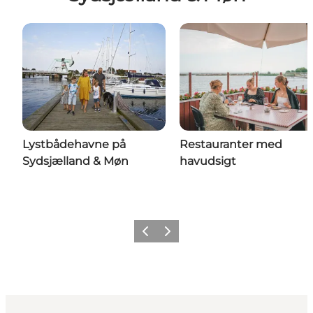
Lystbådehavne på
Restauranter med
Sydsjælland & Møn
havudsigt
Forrige
Næste