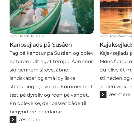
Foto
:
Mads Tolstrup
Foto
:
Per Rasmuss
Kanosejlads på Susåen
Kajaksejlads
Tag på kanotur på Susåen og oplev
Kajaksejlads p
naturen i dit eget tempo. Åen snor
Møns fjorde o
sig gennem skove, åbne
du blive ét m
landskaber og små idylliske
stilheden og o
strækninger, hvor du kommer helt
anden vinkel.
Læs mere
tæt på dyreliv og roen på vandet.
En oplevelse, der passer både til
begyndere og erfarne.
Læs mere