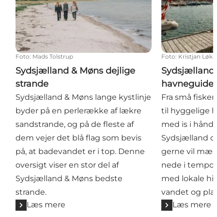
Foto
:
Mads Tolstrup
Foto
:
Kristjan Løk
Sydsjælland & Møns dejlige
Sydsjælland
strande
havneguide
Sydsjælland & Møns lange kystlinje
Fra små fisker
byder på en perlerække af lækre
til hyggelige
sandstrande, og på de fleste af
med is i hånde
dem vejer det blå flag som bevis
Sydsjælland og
på, at badevandet er i top. Denne
gerne vil mær
oversigt viser en stor del af
nede i tempo.
Sydsjælland & Møns bedste
med lokale hist
strande.
vandet og plads
Læs mere
Læs mere