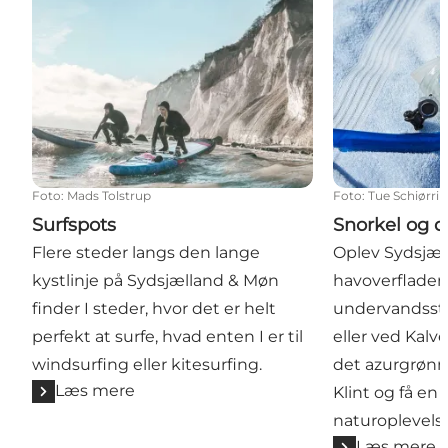
Foto
:
Mads Tolstrup
Foto
:
Tue Schiørrin
Surfspots
Snorkel og 
Flere steder langs den lange
Oplev Sydsjæ
kystlinje på Sydsjælland & Møn
havoverfladen
finder I steder, hvor det er helt
undervandssti
perfekt at surfe, hvad enten I er til
eller ved Kalve
windsurfing eller kitesurfing.
det azurgrøn
Læs mere
Klint og få en
naturoplevels
Læs mere