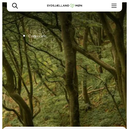
■
Corporate
For turismeaktører
Presse
Projekter
Billeddatabase
Nyhedsbrev