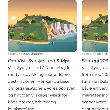
Om Visit Sydsjælland & Møn
Strategi 2030
Foto
:
Christian Lindgren
Foto
:
Christian Li
Om Visit Sydsjælland & Møn
Strategi 203
Visit Sydsjælland & Møn arbejder
Visit Sydsjæll
med at udvikle og markedsføre
frem mod 2030
destinationen. Her kan du læse
turisme i bala
om organisationen, vores opgaver
både erhverv,
og hvordan vi skaber værdi for
målrettes ind
både gæster, erhverv og
skaber værdi l
lokalsamfund.
destinationen 