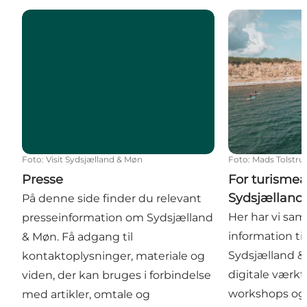
Presse
For turismeak
Foto
:
Visit Sydsjælland & Møn
Foto
:
Mads Tolstru
Presse
For turismea
Sydsjælland
På denne side finder du relevant
Her har vi sam
presseinformation om Sydsjælland
information ti
& Møn. Få adgang til
Sydsjælland &
kontaktoplysninger, materiale og
digitale værktø
viden, der kan bruges i forbindelse
workshops og 
med artikler, omtale og