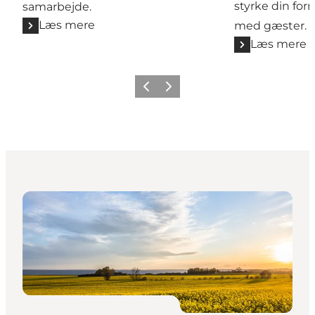
styrke din for
samarbejde.
Læs mere
med gæster.
Læs mere
Forrige
Næste