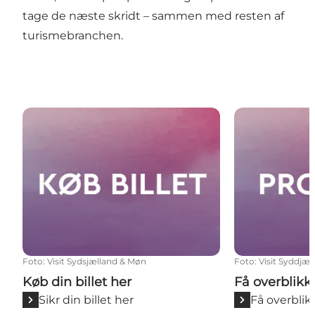
tage de næste skridt – sammen med resten af
turismebranchen.
Køb din billet her
Få overblikket
Foto
:
Visit Sydsjælland & Møn
Foto
:
Visit Syddjæ
Køb din billet her
Få overblikk
Sikr din billet her
Få overblik