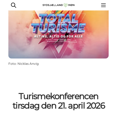
Køb billet
Oplægsholdere
Praktisk info
Foto
:
Nicklas Anvig
Program
Sydsjælland & Møns priser
Turismekonferencen
tirsdag den 21. april 2026