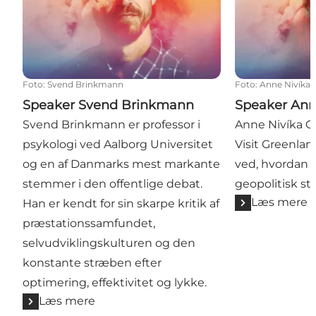
Foto
:
Svend Brinkmann
Foto
:
Anne Nivíka
Speaker Svend Brinkmann
Speaker Ann
Svend Brinkmann er professor i
Anne Nivíka Gr
psykologi ved Aalborg Universitet
Visit Greenlan
og en af Danmarks mest markante
ved, hvordan 
stemmer i den offentlige debat.
geopolitisk st
Læs mere
Han er kendt for sin skarpe kritik af
præstationssamfundet,
selvudviklingskulturen og den
konstante stræben efter
optimering, effektivitet og lykke.
Læs mere