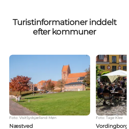
Turistinformationer inddelt
efter kommuner
Næstved
Vordingborg
Foto
:
VisitSydsjælland-Møn
Foto
:
Tage Klee
Næstved
Vordingborg