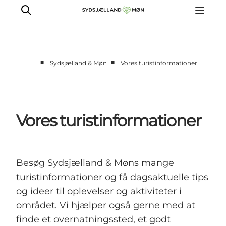
■
■
Sydsjælland & Møn
Vores turistinformationer
Oplev
Byer og steder
Events
Vores turistinformationer
Spis
Overnat
Planlæg din tur
Besøg Sydsjælland & Møns mange
turistinformationer og få dagsaktuelle tips
og ideer til oplevelser og aktiviteter i
området. Vi hjælper også gerne med at
finde et overnatningssted, et godt