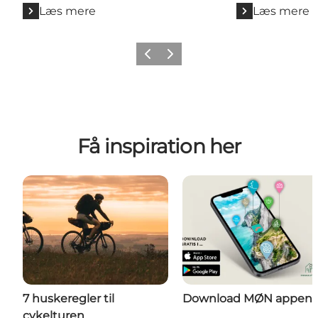
Læs mere
Læs mere
Forrige
Næste
Få inspiration her
7 huskeregler til
Download MØN appen
cykelturen