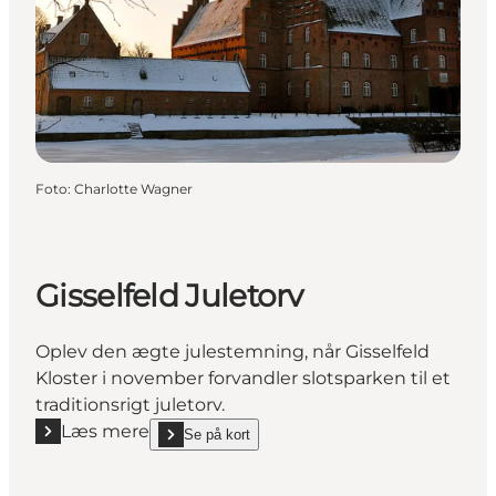
Foto
:
Charlotte Wagner
Gisselfeld Juletorv
Oplev den ægte julestemning, når Gisselfeld
Kloster i november forvandler slotsparken til et
traditionsrigt juletorv.
Læs mere
Se på kort
Læs mere "Gisselfeld Juletorv"
show Gisselfeld Juletorv on_map