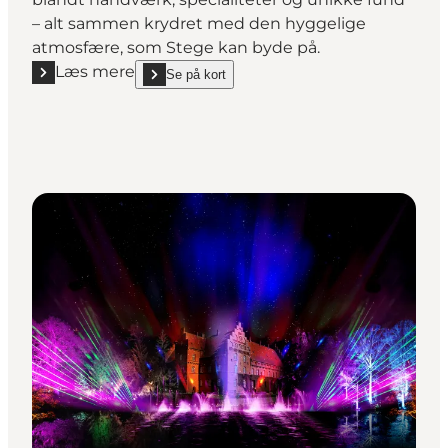
– alt sammen krydret med den hyggelige
atmosfære, som Stege kan byde på.
Læs mere
Se på kort
Læs mere "Tirsdagsmarked Stege"
show Tirsdagsmarked Stege on_map