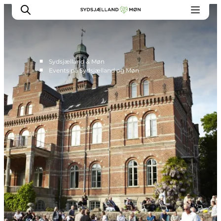
■
Sydsjælland & Møn
■
Events på Sydsjælland og Møn
Oplev
Byer og steder
Events
Spis
Overnat
Planlæg din tur