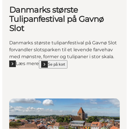
Danmarks største
Tulipanfestival på Gavnø
Slot
Danmarks største tulipanfestival på Gavnø Slot
forvandler slotsparken til et levende farvehav
med mønstre, former og tulipaner i stor skala.
Læs mere
Se på kort
Læs mere "Danmarks største Tulipanfestival på Gavn
show Danmarks største Tulipanfestival på Gavnø S