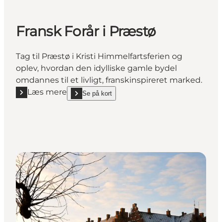
Fransk Forår i Præstø
Tag til Præstø i Kristi Himmelfartsferien og
oplev, hvordan den idylliske gamle bydel
omdannes til et livligt, franskinspireret marked.
Læs mere
Se på kort
Læs mere "Fransk Forår i Præstø"
show Fransk Forår i Præstø on_map