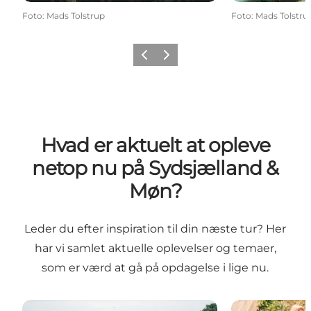
Foto
:
Mads Tolstrup
Foto
:
Mads Tolstru
Forrige
Næste
Hvad er aktuelt at opleve
netop nu på Sydsjælland &
Møn?
Leder du efter inspiration til din næste tur? Her
har vi samlet aktuelle oplevelser og temaer,
som er værd at gå på opdagelse i lige nu.
Oplev Møn i 2026
Sommerferie 