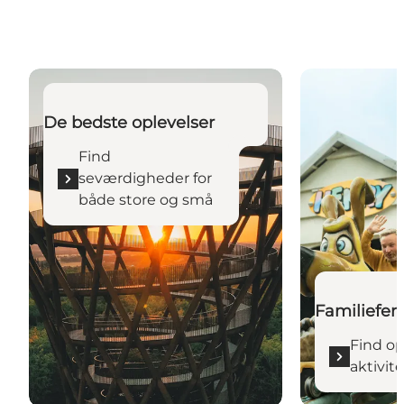
Find seværdigheder for både store og små
Find oplevelse
De bedste oplevelser
Find
seværdigheder for
både store og små
Familieferi
Find op
aktivit