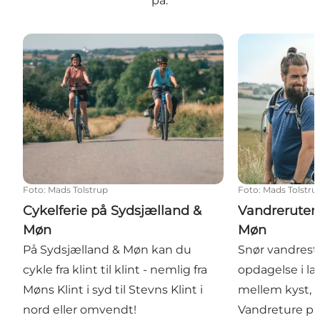
på.
Cykelferie på Sydsjælland & Møn
Vandreruter p
Foto
:
Mads Tolstrup
Foto
:
Mads Tolstru
Cykelferie på Sydsjælland &
Vandreruter
Møn
Møn
På Sydsjælland & Møn kan du
Snør vandrest
cykle fra klint til klint - nemlig fra
opdagelse i la
Møns Klint i syd til Stevns Klint i
mellem kyst, 
nord eller omvendt!
Vandreture på