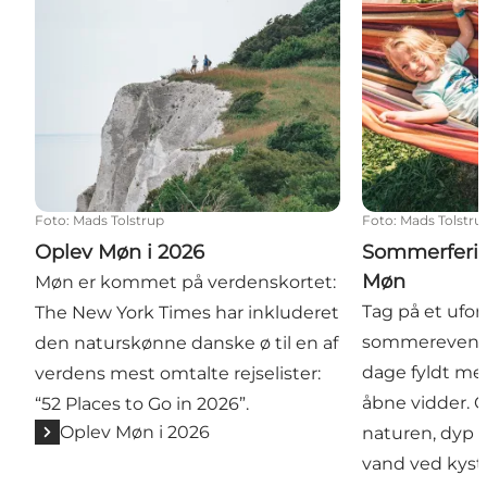
Foto
:
Mads Tolstrup
Foto
:
Mads Tolstru
Oplev Møn i 2026
Sommerferie
Møn
Møn er kommet på verdenskortet:
Tag på et ufo
The New York Times har inkluderet
sommereventy
den naturskønne danske ø til en af
dage fyldt med
verdens mest omtalte rejselister:
åbne vidder. 
“52 Places to Go in 2026”.
Oplev Møn i 2026
naturen, dyp t
vand ved kyst