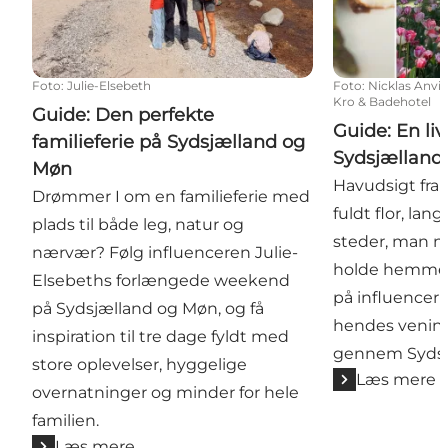
Foto
:
Julie-Elsebeth
Foto
:
Nicklas Anvi
Kro & Badehotel
Guide: Den perfekte
Guide: En l
familieferie på Sydsjælland og
Sydsjælland
Møn
Havudsigt fra 
Drømmer I om en familieferie med
fuldt flor, lan
plads til både leg, natur og
steder, man næs
nærvær? Følg influenceren Julie-
holde hemmeli
Elsebeths forlængede weekend
på influencer
på Sydsjælland og Møn, og få
hendes venind
inspiration til tre dage fyldt med
gennem Sydsj
store oplevelser, hyggelige
Læs mere
overnatninger og minder for hele
familien.
Læs mere