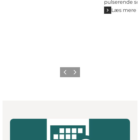
pulserende so
Læs mere
Forrige
Næste