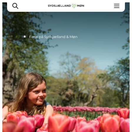
■
Ferie på Sydsjælland & Møn
Oplev
Byer og steder
Events
Spis
Overnat
Planlæg din tur