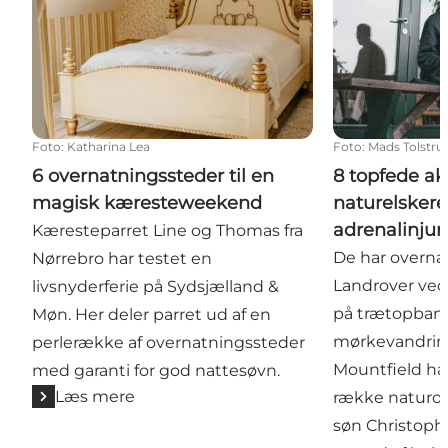
Foto
:
Katharina Lea
Foto
:
Mads Tolstru
6 overnatningssteder til en
8 topfede akt
magisk kæresteweekend
naturelskere
adrenalinjun
Kæresteparret Line og Thomas fra
De har overnat
Nørrebro har testet en
Landrover ved 
livsnyderferie på Sydsjælland &
på trætopban
Møn. Her deler parret ud af en
mørkevandring
perlerække af overnatningssteder
Mountfield har
med garanti for god nattesøvn.
Læs mere
række naturop
søn Christophe