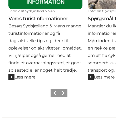
Foto
:
Visit Sydsjælland & Møn
Foto
:
VisitSydsjæl
Vores turistinformationer
Spørgsmål til
Besøg Sydsjælland & Møns mange
Mangler du lig
turistinformationer og få
informationer
dagsaktuelle tips og ideer til
Møn inden tur
oplevelser og aktiviteter i området.
en række prak
Vi hjælper også gerne med at
om alt fra cyke
finde et overnatningssted, et godt
sommerhusudle
spisested eller noget helt tredje.
transport og…
Læs mere
Læs mere
Forrige
Næste