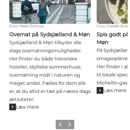
Foto
:
Mads Tolstrup
Foto
:
Feddet Stran
Overnat på Sydsjælland & Møn
Spis godt på
Møn
Sydsjælland & Møn tilbyder alle
På Sydsjællan
slags overnatningsmuligheder.
smagsoplevels
Her finder du både historiske
Her finder I alt
hoteller, idylliske sommerhuse,
til lokale spec
overnatning midt i naturen og
Michellin-gas
meget andet. Fælles for dem alle
Læs mere
er, at du altid er tæt på næste dags
aktiviteter.
Læs mere
Forrige
Næste