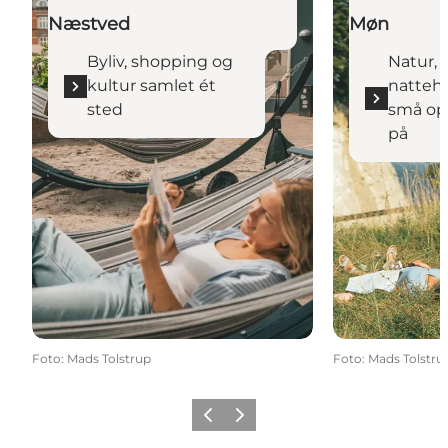
Næstved
Møn
Byliv, shopping og
Natur,
kultur samlet ét
natteh
sted
små op
på
Foto
:
Mads Tolstrup
Foto
:
Mads Tolstru
Forrige
Næste