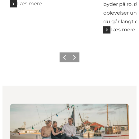
Læs mere
byder på ro, r
oplevelser un
du går langt el
Læs mere
Forrige
Næste