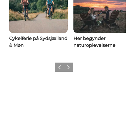
Cykelferie på Sydsjælland
Her begynder
& Møn
naturoplevelserne
Forrige
Næste
Share your wonders