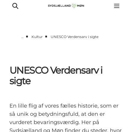
■
■
…
Kultur
UNESCO Verdensarv i sigte
Oplev
Byer og steder
Events
UNESCO Verdensarv i
Spis
sigte
Overnat
Planlæg din tur
En lille flig af vores fælles historie, som er
så unik og betydningsfuld, at den er
vurderet bevaringsværdig. Her på
Sydsjælland og Møn finder du steder, hvor