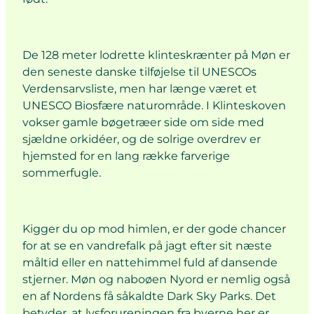
De 128 meter lodrette klinteskrænter på Møn er
den seneste danske tilføjelse til UNESCOs
Verdensarvsliste, men har længe været et
UNESCO Biosfære naturområde. I Klinteskoven
vokser gamle bøgetræer side om side med
sjældne orkidéer, og de solrige overdrev er
hjemsted for en lang række farverige
sommerfugle.
Kigger du op mod himlen, er der gode chancer
for at se en vandrefalk på jagt efter sit næste
måltid eller en nattehimmel fuld af dansende
stjerner. Møn og naboøen Nyord er nemlig også
en af Nordens få såkaldte Dark Sky Parks. Det
betyder, at lysforureningen fra byerne her er