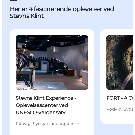
Her er 4 fascinerende oplevelser ved
Stevns Klint
Stevns Klint Experience - Oplevelsescenter ved U
FORT - A Cold
Museer
Museer
Stevns Klint Experience -
FORT - A Co
Oplevelsescenter ved
Rødvig, Syds
UNESCO-verdensarv
Rødvig, Sydsjælland og øerne