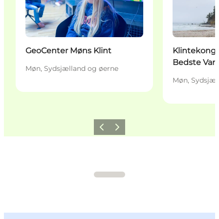
GeoCenter Møns Klint
Klintekonge
Bedste Van
Møn, Sydsjælland og øerne
Møn, Sydsjæl
Forrige
Næste