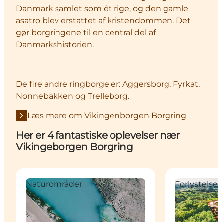
Danmark samlet som ét rige, og den gamle
asatro blev erstattet af kristendommen. Det
gør borgringene til en central del af
Danmarkshistorien.
De fire andre ringborge er: Aggersborg, Fyrkat,
Nonnebakken og Trelleborg.
Læs mere om Vikingenborgen Borgring
Her er 4 fantastiske oplevelser nær
Vikingeborgen Borgring
Faxe Kalkbrud - 63 mio år gamle fossiler
Skovtårnet v
Naturområder
Forlystelse