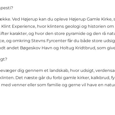
mpesti?
række. Ved Højerup kan du opleve
Højerup Gamle Kirke
,
 Klint Experience
, hvor klintens geologi og historien om l
ifter karakter, og hvor den store pyramide og den rå natu
ce
, og omkring Stevns Fyrcenter får du både store uds
blandt andet Bøgeskov Havn og Holtug Kridtbrud, som give
igt?
du bevæger dig gennem et landskab, hvor udsigt, verden
klinten. Det næste går du forbi gamle kirker, kalkbrud, fy
 par, med venner eller som familie og gerne vil have en n