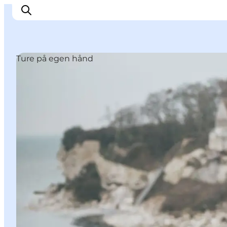
Ture på egen hånd
Oplev
Byer og steder
Events
Spis
Overnat
Planlæg din tur