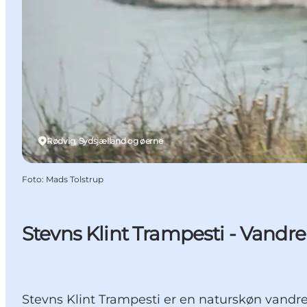
Rødvig, Sydsjælland og øerne
Foto
:
Mads Tolstrup
Stevns Klint Trampesti - Vand
Stevns Klint Trampesti er en naturskøn vandr