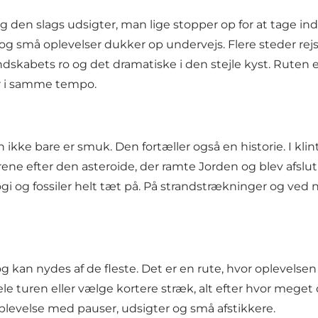
g den slags udsigter, man lige stopper op for at tage ind
og små oplevelser dukker op undervejs. Flere steder rejse
bets ro og det dramatiske i den stejle kyst. Ruten er le
tur i samme tempo.
 ikke bare er smuk. Den fortæller også en historie. I kli
ene efter den asteroide, der ramte Jorden og blev afslut
gi og fossiler helt tæt på. På strandstrækninger og ve
og kan nydes af de fleste. Det er en rute, hvor oplevel
le turen eller vælge kortere stræk, alt efter hvor mege
soplevelse med pauser, udsigter og små afstikkere.