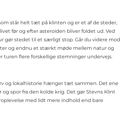
 som står helt tæt på klinten og er et af de steder,
ivet før og efter asteroiden bliver foldet ud. Ved
r gør stedet til et særligt stop. Går du videre mod
igter og endnu et stærkt møde mellem natur og
r turen flere forskellige stemninger undervejs.
sarv og lokalhistorie hænger tæt sammen. Det ene
r og spor fra den kolde krig. Det gør Stevns Klint
aturoplevelse med lidt mere indhold end bare