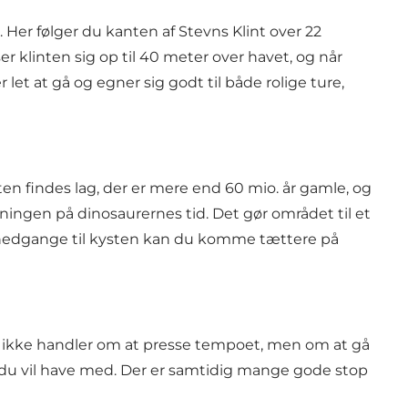
. Her følger du kanten af Stevns Klint over 22
r klinten sig op til 40 meter over havet, og når
t at gå og egner sig godt til både rolige ture,
nten findes lag, der er mere end 60 mio. år gamle, og
ningen på dinosaurernes tid. Det gør området til et
d nedgange til kysten kan du komme tættere på
sen ikke handler om at presse tempoet, men om at gå
t du vil have med. Der er samtidig mange gode stop