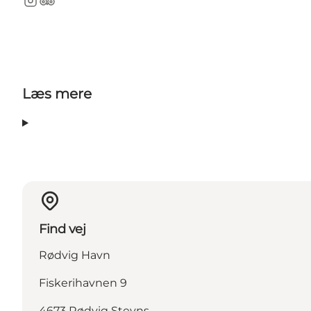
Instagram
TripAdvisor
Læs mere
Find vej
Rødvig Havn
Fiskerihavnen 9
4673 Rødvig Stevns