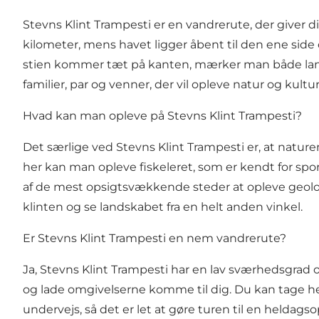
Stevns Klint Trampesti er en vandrerute, der giver di
kilometer, mens havet ligger åbent til den ene side 
stien kommer tæt på kanten, mærker man både landska
familier, par og venner, der vil opleve natur og kul
Hvad kan man opleve på Stevns Klint Trampesti?
Det særlige ved Stevns Klint Trampesti er, at naturen
her kan man opleve fiskeleret, som er kendt for spor
af de mest opsigtsvækkende steder at opleve geolo
klinten og se landskabet fra en helt anden vinkel.
Er Stevns Klint Trampesti en nem vandrerute?
Ja, Stevns Klint Trampesti har en lav sværhedsgrad 
og lade omgivelserne komme til dig. Du kan tage he
undervejs, så det er let at gøre turen til en heldag