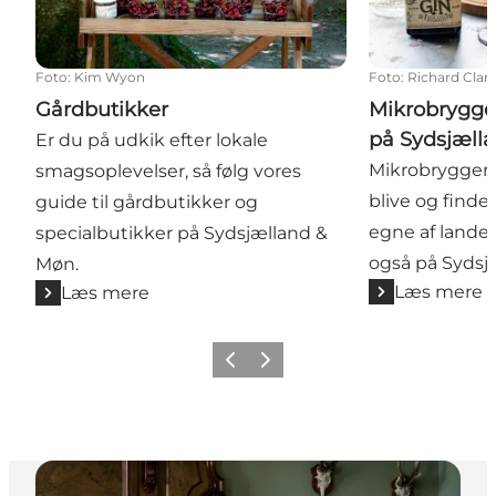
Foto
:
Kim Wyon
Foto
:
Richard Clar
Gårdbutikker
Mikrobrygger
på Sydsjæll
Er du på udkik efter lokale
Mikrobryggeri
smagsoplevelser, så følg vores
blive og finde
guide til gårdbutikker og
egne af landet
specialbutikker på Sydsjælland &
også på Sydsj
Møn.
Læs mere
Læs mere
Forrige
Næste