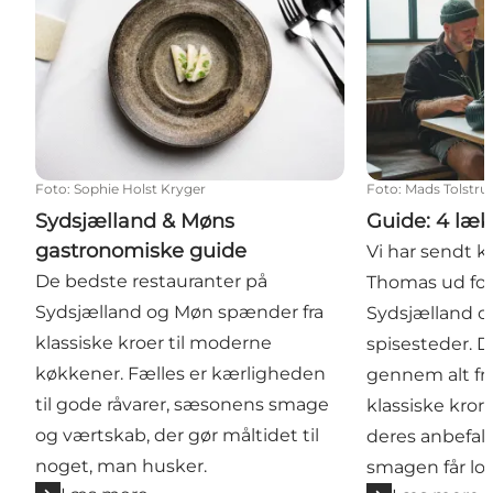
Foto
:
Sophie Holst Kryger
Foto
:
Mads Tolstru
Sydsjælland & Møns
Guide: 4 læk
gastronomiske guide
Vi har sendt 
De bedste restauranter på
Thomas ud for 
Sydsjælland og Møn spænder fra
Sydsjælland 
klassiske kroer til moderne
spisesteder. D
køkkener. Fælles er kærligheden
gennem alt fr
til gode råvarer, sæsonens smage
klassiske kror
og værtskab, der gør måltidet til
deres anbefali
noget, man husker.
smagen får lov 