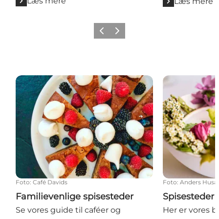
Læs mere
Læs mere
Forrige
Næste
Familievenlige spisesteder
Spisesteder fo
Foto
:
Café Davids
Foto
:
Anders Husa
Familievenlige spisesteder
Spisesteder 
Se vores guide til caféer og
Her er vores b