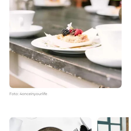
Foto
:
4onceinyourlife
Sydsjælland & Møns gastronomiske guide
Guide: 4 lækre