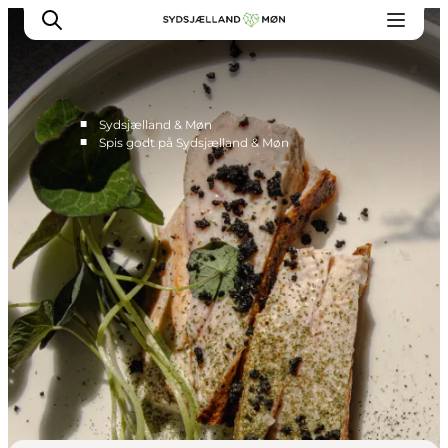
■
Sydsjælland & Møn
■
Spis godt på Sydsjælland & Møn
Oplev
Byer og steder
Events
Spis
Overnat
Planlæg din tur