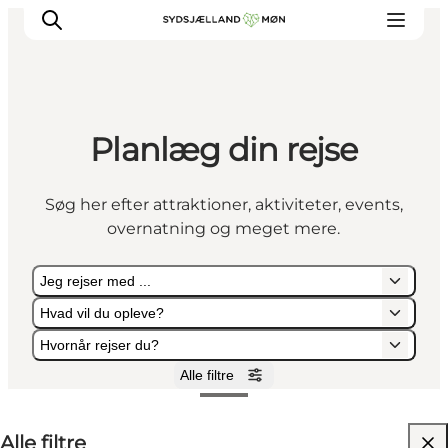
Planlæg din rejse
Oplev
Byer og steder
Søg her efter attraktioner, aktiviteter, events,
Events
overnatning og meget mere.
Spis
Overnat
Jeg rejser med ...
Planlæg din tur
Hvad vil du opleve?
Hvornår rejser du?
Alle filtre
Jeg rejser med ...
Hvad vil du opleve?
Hvornår rejser du?
Alle filtre