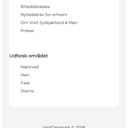
Billeddatabase
Nyhedsbrev for erhverv
Om Visit Sydsjælland & Møn
Presse
Udforsk området
Næstved
Møn
Faxe
Stevns
VisitDenmark ©
2026