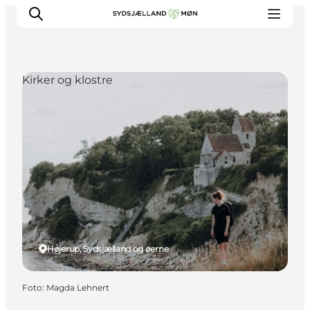
Kirker og klostre
Oplev
Byer og steder
Events
Spis
Overnat
Planlæg din tur
Højerup, Sydsjælland og øerne
Foto
:
Magda Lehnert