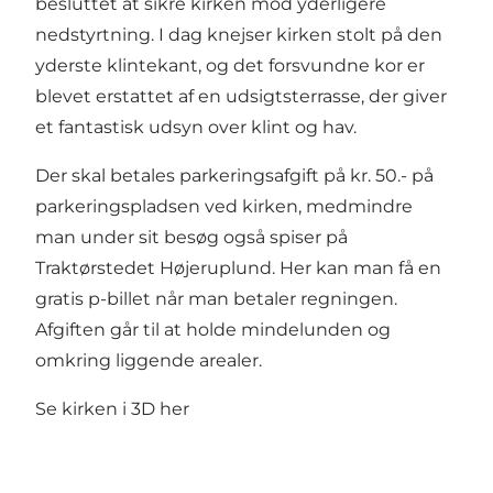
besluttet at sikre kirken mod yderligere
nedstyrtning. I dag knejser kirken stolt på den
yderste klintekant, og det forsvundne kor er
blevet erstattet af en udsigtsterrasse, der giver
et fantastisk udsyn over klint og hav.
Der skal betales parkeringsafgift på kr. 50.- på
parkeringspladsen ved kirken, medmindre
man under sit besøg også spiser på
Traktørstedet Højeruplund. Her kan man få en
gratis p-billet når man betaler regningen.
Afgiften går til at holde mindelunden og
omkring liggende arealer.
Se kirken i 3D
her