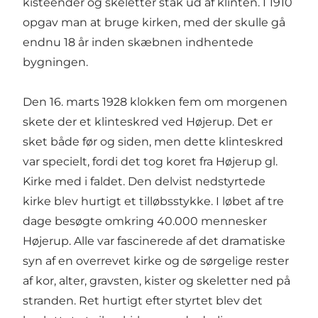
kisteender og skeletter stak ud af klinten. I 1910
opgav man at bruge kirken, med der skulle gå
endnu 18 år inden skæbnen indhentede
bygningen.
Den 16. marts 1928 klokken fem om morgenen
skete der et klinteskred ved Højerup. Det er
sket både før og siden, men dette klinteskred
var specielt, fordi det tog koret fra Højerup gl.
Kirke med i faldet. Den delvist nedstyrtede
kirke blev hurtigt et tilløbsstykke. I løbet af tre
dage besøgte omkring 40.000 mennesker
Højerup. Alle var fascinerede af det dramatiske
syn af en overrevet kirke og de sørgelige rester
af kor, alter, gravsten, kister og skeletter ned på
stranden. Ret hurtigt efter styrtet blev det