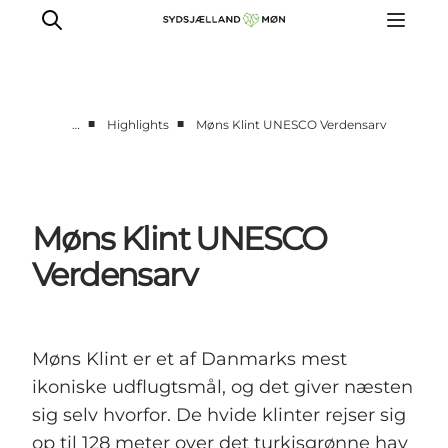
■
■
…
Highlights
Møns Klint UNESCO Verdensarv
Oplev
Byer og steder
Events
Møns Klint UNESCO
Spis
Verdensarv
Overnat
Planlæg din tur
Møns Klint er et af Danmarks mest
ikoniske udflugtsmål, og det giver næsten
sig selv hvorfor. De hvide klinter rejser sig
op til 128 meter over det turkisgrønne hav