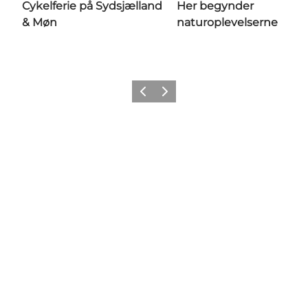
Cykelferie på Sydsjælland
Her begynder
& Møn
naturoplevelserne
Forrige
Næste
Share your wonders