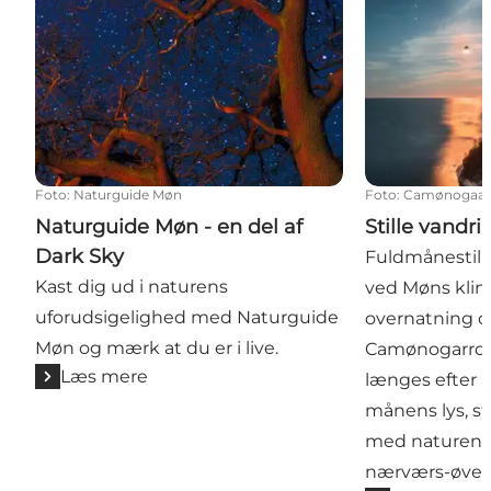
Foto
:
Naturguide Møn
Foto
:
Camønogaar
Naturguide Møn - en del af
Stille vandri
Dark Sky
Fuldmånestill
Kast dig ud i naturens
ved Møns klin
uforudsigelighed med Naturguide
overnatning 
Møn og mærk at du er i live.
Camønogarrden
Læs mere
længes efter a
månens lys, st
med naturen p
nærværs-øvels