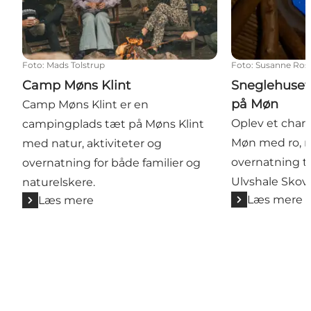
Foto
:
Mads Tolstrup
Foto
:
Susanne Rose
Camp Møns Klint
Sneglehuset 
på Møn
Camp Møns Klint er en
Oplev et cha
campingplads tæt på Møns Klint
Møn med ro, n
med natur, aktiviteter og
overnatning t
overnatning for både familier og
Ulvshale Skov 
naturelskere.
Læs mere
Læs mere