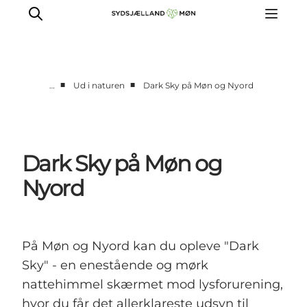
■
■
…
Ud i naturen
Dark Sky på Møn og Nyord
Oplev
Byer og steder
Events
Dark Sky på Møn og
Spis
Nyord
Overnat
Planlæg din tur
På Møn og Nyord kan du opleve "Dark
Sky" - en enestående og mørk
nattehimmel skærmet mod lysforurening,
hvor du får det allerklareste udsyn til