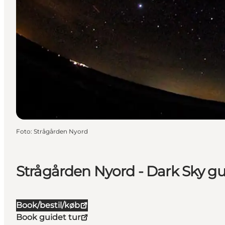
Foto
:
Strågården Nyord
Strågården Nyord - Dark Sky gu
Book/bestil/køb
Book guidet tur