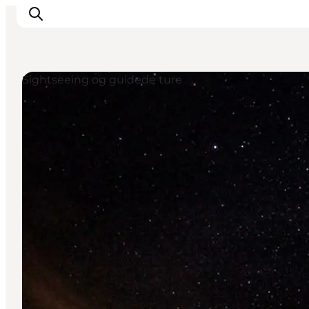
Sightseeing og guidede ture
Oplev
Byer og steder
Events
Spis
Overnat
Planlæg din tur