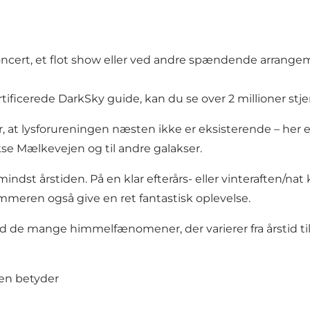
 koncert, et flot show eller ved andre spændende arrang
ificerede DarkSky guide, kan du se over 2 millioner stje
 at lysforureningen næsten ikke er eksisterende – her er
akse Mælkevejen og til andre galakser.
mindst årstiden. På en klar efterårs- eller vinteraften/na
meren også give en ret fantastisk oplevelse.
 de mange himmelfænomener, der varierer fra årstid til 
en betyder