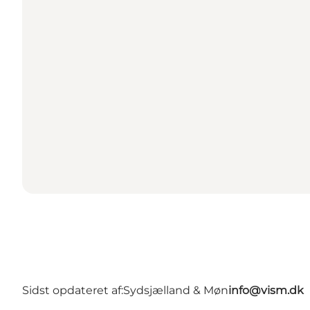
Sidst opdateret af:
Sydsjælland & Møn
info@vism.dk