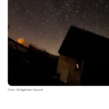
Foto
:
Strågården Nyord