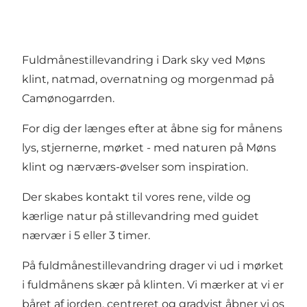
Fuldmånestillevandring i Dark sky ved Møns
klint, natmad, overnatning og morgenmad på
Camønogarrden.
For dig der længes efter at åbne sig for månens
lys, stjernerne, mørket - med naturen på Møns
klint og nærværs-øvelser som inspiration.
Der skabes kontakt til vores rene, vilde og
kærlige natur på stillevandring med guidet
nærvær i 5 eller 3 timer.
På fuldmånestillevandring drager vi ud i mørket
i fuldmånens skær på klinten. Vi mærker at vi er
båret af jorden, centreret og gradvist åbner vi os