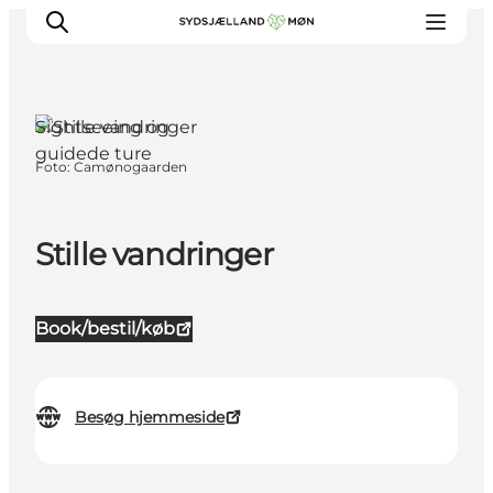
Sightseeing og
guidede ture
Foto
:
Camønogaarden
Oplev
Byer og steder
Events
Stille vandringer
Spis
Overnat
Book/bestil/køb
Planlæg din tur
Besøg hjemmeside