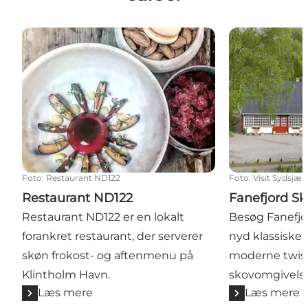
Restaurant ND122
Fanefjord Skov
Foto
:
Restaurant ND122
Foto
:
Visit Sydsjæl
Restaurant ND122
Fanefjord Sk
Restaurant ND122 er en lokalt
Besøg Fanefjo
forankret restaurant, der serverer
nyd klassiske 
skøn frokost- og aftenmenu på
moderne twist 
Klintholm Havn.
skovomgivelse
Læs mere
Læs mere