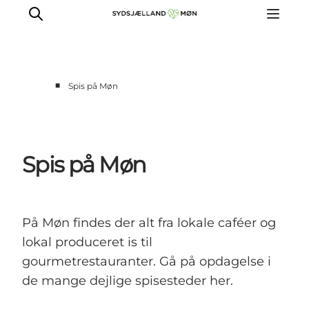
■
Spis på Møn
Oplev
Byer og steder
Events
Spis på Møn
Spis
Overnat
Planlæg din tur
På Møn findes der alt fra lokale caféer og
lokal produceret is til
gourmetrestauranter. Gå på opdagelse i
de mange dejlige spisesteder her.