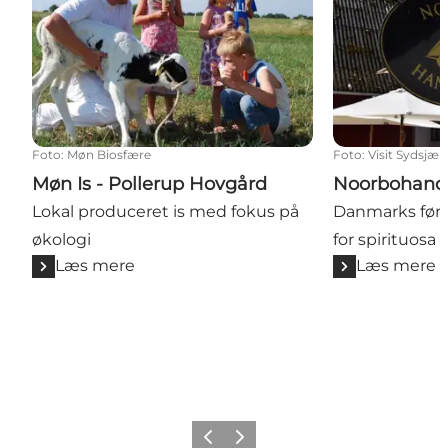
Foto
:
Møn Biosfære
Foto
:
Visit Sydsjæl
Møn Is - Pollerup Hovgård
Noorbohand
Lokal produceret is med fokus på
Danmarks førs
økologi
for spirituosa 
Læs mere
Læs mere
Forrige
Næste