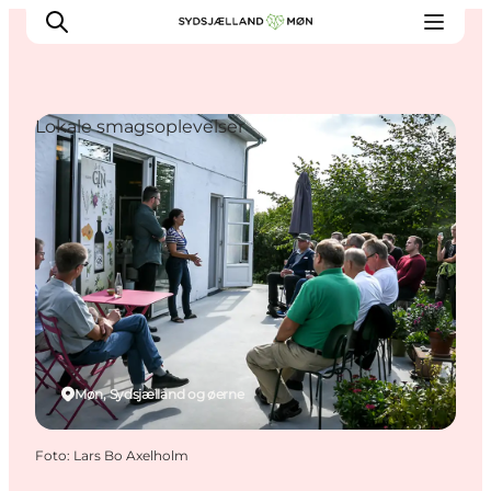
Lokale smagsoplevelser
Oplev
Byer og steder
Events
Spis
Overnat
Planlæg din tur
Møn, Sydsjælland og øerne
Foto
:
Lars Bo Axelholm