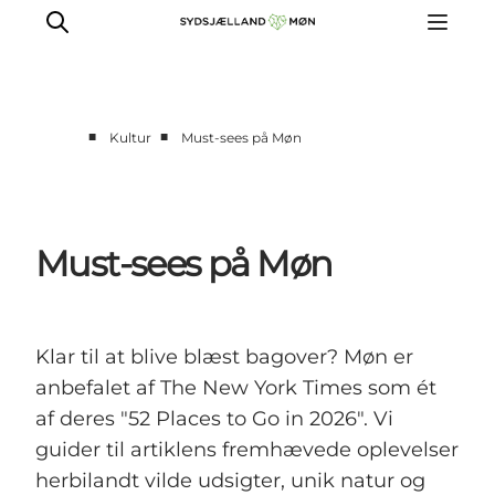
■
■
Kultur
Must-sees på Møn
Oplev
Byer og steder
Events
Must-sees på Møn
Spis
Overnat
Planlæg din tur
Klar til at blive blæst bagover? Møn er
anbefalet af The New York Times som ét
af deres "52 Places to Go in 2026". Vi
guider til artiklens fremhævede oplevelser
herbilandt vilde udsigter, unik natur og