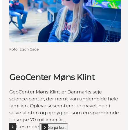
Foto
:
Egon Gade
GeoCenter Møns Klint
GeoCenter Møns Klint er Danmarks seje
science-center, der nemt kan underholde hele
familien. Oplevelsescenteret er gravet ned i
selve klinten og opbygget som en spændende
tidsrejse 70 millioner år…
Læs mere
Se på kort
Læs mere "GeoCenter Møns Klint"
show GeoCenter Møns Klint on_map