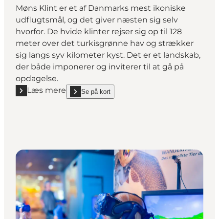
Møns Klint er et af Danmarks mest ikoniske
udflugtsmål, og det giver næsten sig selv
hvorfor. De hvide klinter rejser sig op til 128
meter over det turkisgrønne hav og strækker
sig langs syv kilometer kyst. Det er et landskab,
der både imponerer og inviterer til at gå på
opdagelse.
Læs mere
Se på kort
Læs mere "Møns Klint UNESCO Verdensarv"
show Møns Klint UNESCO Verdensarv on_map