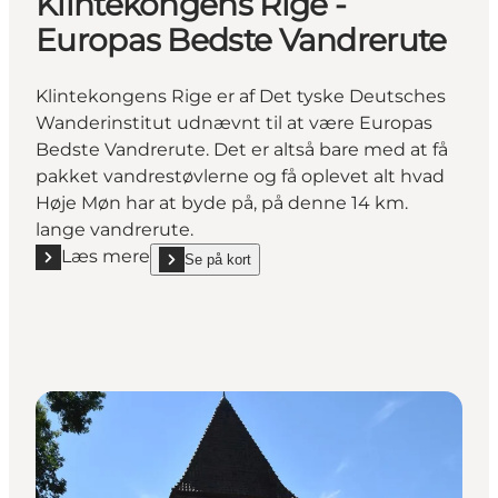
Klintekongens Rige -
Europas Bedste Vandrerute
Klintekongens Rige er af Det tyske Deutsches
Wanderinstitut udnævnt til at være Europas
Bedste Vandrerute. Det er altså bare med at få
pakket vandrestøvlerne og få oplevet alt hvad
Høje Møn har at byde på, på denne 14 km.
lange vandrerute.
Læs mere
Se på kort
Læs mere "Klintekongens Rige - Europas Bedste Va
show Klintekongens Rige - Europas Bedste Vandrer