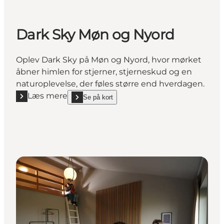
Dark Sky Møn og Nyord
Oplev Dark Sky på Møn og Nyord, hvor mørket
åbner himlen for stjerner, stjerneskud og en
naturoplevelse, der føles større end hverdagen.
Læs mere
Se på kort
Læs mere "Dark Sky Møn og Nyord"
show Dark Sky Møn og Nyord on_map