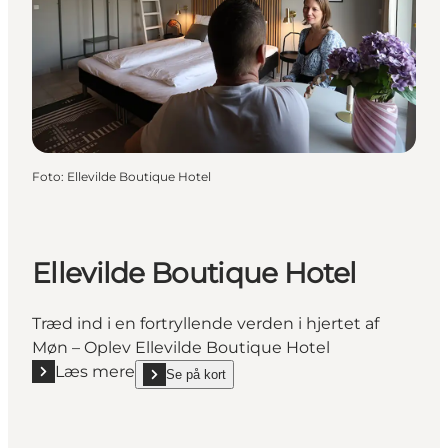
Foto
:
Ellevilde Boutique Hotel
Ellevilde Boutique Hotel
Træd ind i en fortryllende verden i hjertet af
Møn – Oplev Ellevilde Boutique Hotel
Læs mere
Se på kort
Læs mere "Ellevilde Boutique Hotel"
show Ellevilde Boutique Hotel on_map