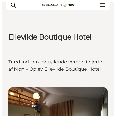
Ellevilde Boutique Hotel
Oplev
Byer og steder
Events
Træd ind i en fortryllende verden i hjertet
Spis
af Møn – Oplev Ellevilde Boutique Hotel
Overnat
Planlæg din tur
Hoteller