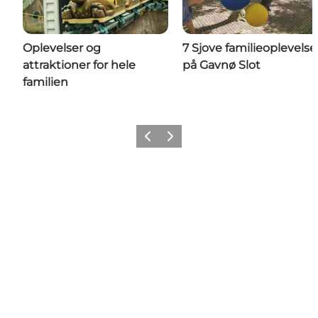
Oplevelser og
7 Sjove familieoplevelse
attraktioner for hele
på Gavnø Slot
familien
Forrige
Næste
Share your wonders