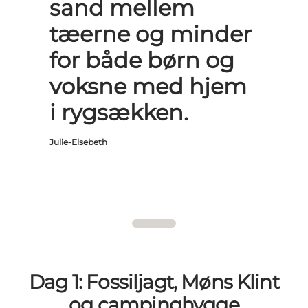
sand mellem
tæerne og minder
for både børn og
voksne med hjem
i rygsækken.
Julie-Elsebeth
Dag 1: Fossiljagt, Møns Klint
og campinghygge