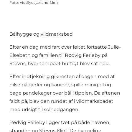
Foto
:
VisitSydsjælland-Møn
Bålhygge og vildmarksbad
Efter en dag med fart over feltet fortsatte Julie-
Elsebeth og familien til
Rødvig Ferieby
på
Stevns, hvor tempoet hurtigt blev sat ned.
Efter indtjekning gik resten af dagen med at
hilse på geder og kaniner, spille minigolf og
bage pandekager over bål i tippien. Da aftenen
faldt på, blev den rundet af i vildmarksbadet
med udsigt til solnedgangen.
Rødvig Ferieby ligger tæt på både havnen,
stranden og Stevns Klint. De hyggelige