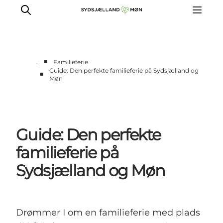
■
…
Familieferie
Guide: Den perfekte familieferie på Sydsjælland og
■
Møn
Oplev
Byer og steder
Events
Spis
Guide: Den perfekte
Overnat
familieferie på
Planlæg din tur
Sydsjælland og Møn
Drømmer I om en familieferie med plads