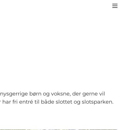
r nysgerrige børn og voksne, der gerne vil
r fri entré til både slottet og slotsparken.