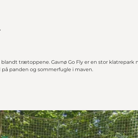
e blandt trætoppene. Gavnø Go Fly er en stor klatrepark 
sved på panden og sommerfugle i maven.