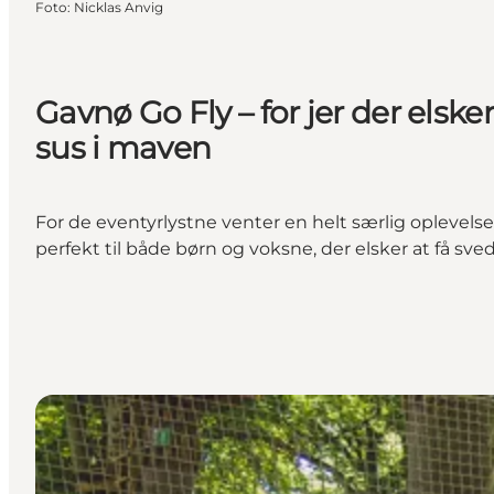
Foto
:
Nicklas Anvig
Gavnø Go Fly – for jer der elsker
sus i maven
For de eventyrlystne venter en helt særlig oplevels
perfekt til både børn og voksne, der elsker at få 