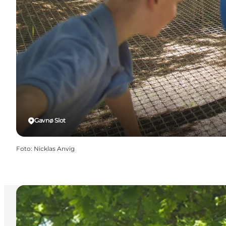
Gavnø Slot
Foto
:
Nicklas Anvig