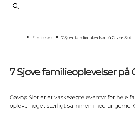
■
■
…
Familieferie
7 Sjove familieoplevelser på Gavnø Slot
Oplev
Byer og steder
Events
7 Sjove familieoplevelser på
Spis
Overnat
Planlæg din tur
Gavnø Slot er et vaskeægte eventyr for hele fam
opleve noget særligt sammen med ungerne. Og så