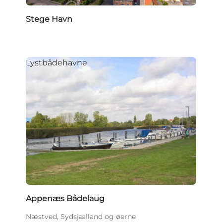
Stege Havn
Lystbådehavne
Appenæs Bådelaug
Næstved, Sydsjælland og øerne