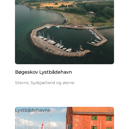
Bøgeskov Lystbådehavn
Stevns, Sydsjælland og øerne
Lystbådehavne