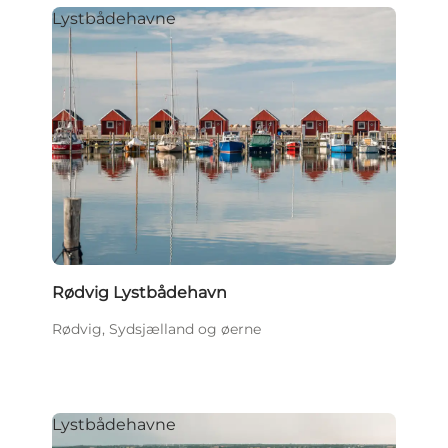
Lystbådehavne
Rødvig Lystbådehavn
Rødvig, Sydsjælland og øerne
Lystbådehavne