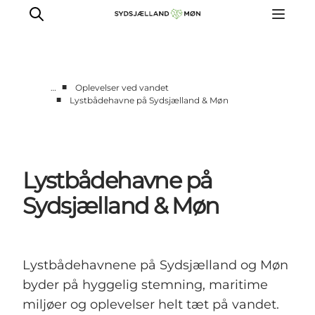
■
…
Oplevelser ved vandet
■
Lystbådehavne på Sydsjælland & Møn
Oplev
Byer og steder
Events
Lystbådehavne på
Spis
Overnat
Sydsjælland & Møn
Planlæg din tur
Lystbådehavnene på Sydsjælland og Møn
byder på hyggelig stemning, maritime
miljøer og oplevelser helt tæt på vandet.