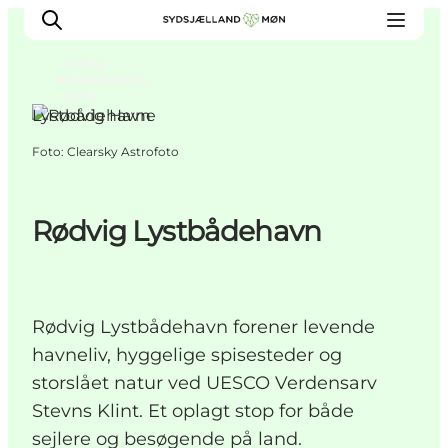
Rødvig,
Sydsjælland og
øerne
Lystbådehavne
Foto
:
Clearsky Astrofoto
Oplev
Byer og steder
Events
Rødvig Lystbådehavn
Spis
Overnat
Planlæg din tur
Rødvig Lystbådehavn forener levende
havneliv, hyggelige spisesteder og
storslået natur ved UESCO Verdensarv
Stevns Klint. Et oplagt stop for både
sejlere og besøgende på land.