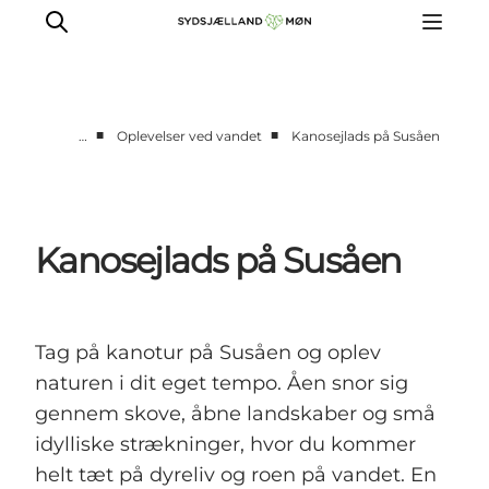
■
■
…
Oplevelser ved vandet
Kanosejlads på Susåen
Oplev
Byer og steder
Events
Kanosejlads på Susåen
Spis
Overnat
Planlæg din tur
Tag på kanotur på Susåen og oplev
naturen i dit eget tempo. Åen snor sig
gennem skove, åbne landskaber og små
idylliske strækninger, hvor du kommer
helt tæt på dyreliv og roen på vandet. En