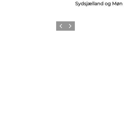
Sydsjælland og Møn
Forrige
Næste
Share your wonders