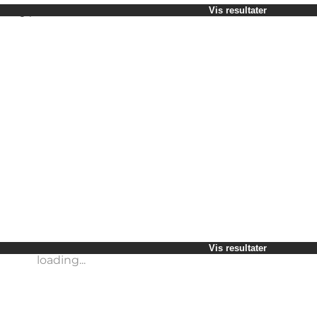
Vælg periode
Vis resultater
Børn
Venner
Min virksomhed
Min partner
loading...
Mig selv
Vis resultater
loading...
Vis resultater
loading...
Vis resultater
loading...