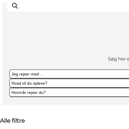
Oplev
Byer og steder
Søg her e
Events
Spis
Jeg rejser med ...
Overnat
Hvad vil du opleve?
Planlæg din tur
Hvornår rejser du?
Jeg rejser med ...
Hvad vil du opleve?
Hvornår rejser du?
Alle filtre