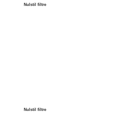
Nulstil filtre
Mest populære
Sortér efter
:
Nulstil filtre
Nulstil filtre
Nulstil filtre