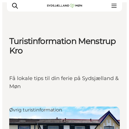
Turistinformation Menstrup
Oplev
Kro
Byer og steder
Events
Spis
Få lokale tips til din ferie på Sydsjælland &
Overnat
Møn
Planlæg din tur
Øvrig turistinformation