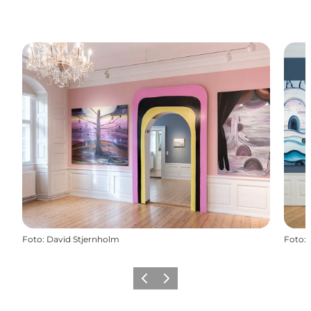
Foto
:
David Stjernholm
Foto
:
Forrige
Næste