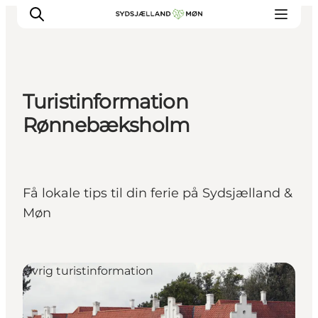
Turistinformation
Oplev
Rønnebæksholm
Byer og steder
Events
Spis
Få lokale tips til din ferie på Sydsjælland &
Overnat
Møn
Planlæg din tur
Øvrig turistinformation