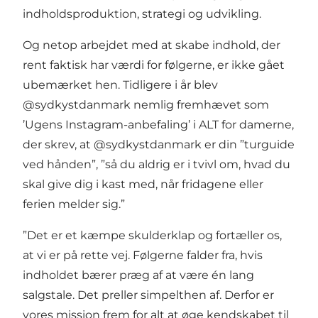
indholdsproduktion, strategi og udvikling.
Og netop arbejdet med at skabe indhold, der
rent faktisk har værdi for følgerne, er ikke gået
ubemærket hen. Tidligere i år blev
@sydkystdanmark nemlig fremhævet som
’Ugens Instagram-anbefaling’ i ALT for damerne,
der skrev, at @sydkystdanmark er din ”turguide
ved hånden”, ”så du aldrig er i tvivl om, hvad du
skal give dig i kast med, når fridagene eller
ferien melder sig.”
”Det er et kæmpe skulderklap og fortæller os,
at vi er på rette vej. Følgerne falder fra, hvis
indholdet bærer præg af at være én lang
salgstale. Det preller simpelthen af. Derfor er
vores mission frem for alt at øge kendskabet til