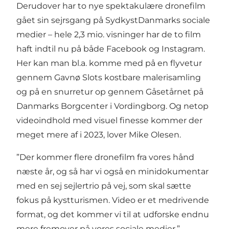
Derudover har to nye spektakulære dronefilm
gået sin sejrsgang på SydkystDanmarks sociale
medier – hele 2,3 mio. visninger har de to film
haft indtil nu på både Facebook og Instagram.
Her kan man bl.a. komme med på en flyvetur
gennem Gavnø Slots kostbare malerisamling
og på en snurretur op gennem Gåsetårnet på
Danmarks Borgcenter i Vordingborg. Og netop
videoindhold med visuel finesse kommer der
meget mere af i 2023, lover Mike Olesen.
”Der kommer flere dronefilm fra vores hånd
næste år, og så har vi også en minidokumentar
med en sej sejlertrio på vej, som skal sætte
fokus på kystturismen. Video er et medrivende
format, og det kommer vi til at udforske endnu
mere fremover på vores sociale medier.”