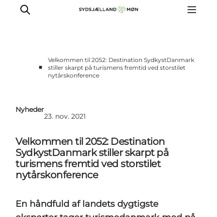
Velkommen til 2052: Destination SydkystDanmark
■
stiller skarpt på turismens fremtid ved storstilet
nytårskonference
For turismeaktører
Presse
Projekter
Nyheder
23. nov. 2021
Billeddatabase
Nyhedsbrev
Velkommen til 2052: Destination
SydkystDanmark stiller skarpt på
turismens fremtid ved storstilet
nytårskonference
En håndfuld af landets dygtigste