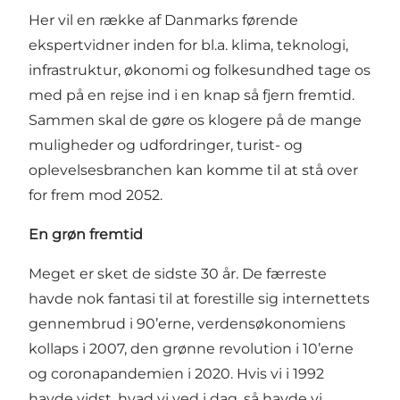
Her vil en række af Danmarks førende
ekspertvidner inden for bl.a. klima, teknologi,
infrastruktur, økonomi og folkesundhed tage os
med på en rejse ind i en knap så fjern fremtid.
Sammen skal de gøre os klogere på de mange
muligheder og udfordringer, turist- og
oplevelsesbranchen kan komme til at stå over
for frem mod 2052.
En grøn fremtid
Meget er sket de sidste 30 år. De færreste
havde nok fantasi til at forestille sig internettets
gennembrud i 90’erne, verdensøkonomiens
kollaps i 2007, den grønne revolution i 10’erne
og coronapandemien i 2020. Hvis vi i 1992
havde vidst, hvad vi ved i dag, så havde vi