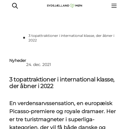
3 topattraktioner i international klasse, der åbner i
■
2022
For turismeaktører
Presse
Nyheder
Projekter
24. dec. 2021
Billeddatabase
3 topattraktioner i international klasse,
Nyhedsbrev
der åbner i 2022
En verdensarvssensation, en europæisk
Picasso-premiere og royale dramaer. Her
er tre turistmagneter i superliga-
kategorien, der vil få både danske og