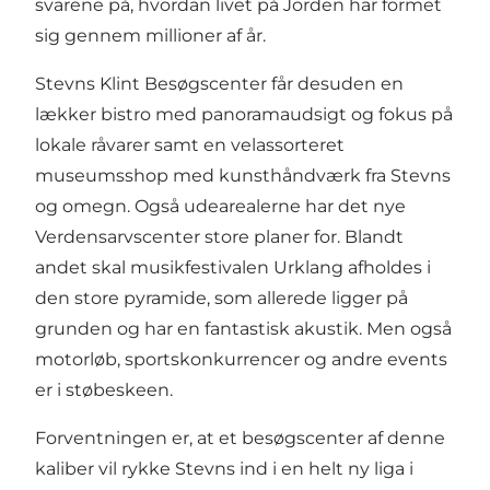
svarene på, hvordan livet på Jorden har formet
sig gennem millioner af år.
Stevns Klint Besøgscenter får desuden en
lækker bistro med panoramaudsigt og fokus på
lokale råvarer samt en velassorteret
museumsshop med kunsthåndværk fra Stevns
og omegn. Også udearealerne har det nye
Verdensarvscenter store planer for. Blandt
andet skal musikfestivalen Urklang afholdes i
den store pyramide, som allerede ligger på
grunden og har en fantastisk akustik. Men også
motorløb, sportskonkurrencer og andre events
er i støbeskeen.
Forventningen er, at et besøgscenter af denne
kaliber vil rykke Stevns ind i en helt ny liga i