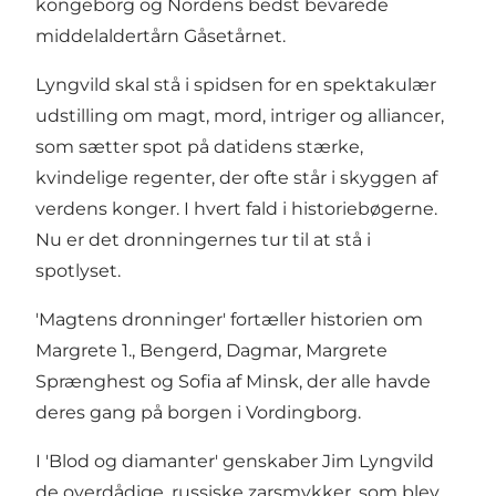
kongeborg og Nordens bedst bevarede
middelaldertårn Gåsetårnet.
Lyngvild skal stå i spidsen for en spektakulær
udstilling om magt, mord, intriger og alliancer,
som sætter spot på datidens stærke,
kvindelige regenter, der ofte står i skyggen af
verdens konger. I hvert fald i historiebøgerne.
Nu er det dronningernes tur til at stå i
spotlyset.
'Magtens dronninger' fortæller historien om
Margrete 1., Bengerd, Dagmar, Margrete
Sprænghest og Sofia af Minsk, der alle havde
deres gang på borgen i Vordingborg.
I 'Blod og diamanter' genskaber Jim Lyngvild
de overdådige, russiske zarsmykker, som blev