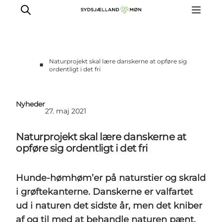
Naturprojekt skal lære danskerne at opføre sig
■
ordentligt i det fri
For turismeaktører
Presse
Nyheder
Projekter
27. maj 2021
Billeddatabase
Naturprojekt skal lære danskerne at
Nyhedsbrev
opføre sig ordentligt i det fri
Hunde-hømhøm’er på naturstier og skrald
i grøftekanterne. Danskerne er valfartet
ud i naturen det sidste år, men det kniber
af og til med at behandle naturen pænt.