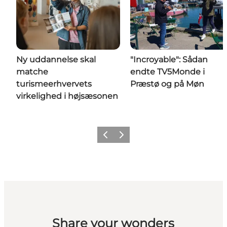
Ny uddannelse skal
"Incroyable": Sådan
matche
endte TV5Monde i
turismeerhvervets
Præstø og på Møn
virkelighed i højsæsonen
Forrige
Næste
Share your wonders