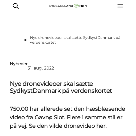
Nye dronevideoer skal sætte SydkystDanmark på
■
verdenskortet
For turismeaktører
Presse
Nyheder
Projekter
31. aug. 2022
Billeddatabase
Nye dronevideoer skal sætte
Nyhedsbrev
SydkystDanmark på verdenskortet
750.00 har allerede set den hæsblæsende
video fra Gavnø Slot. Flere i samme stil er
på vej. Se den vilde dronevideo her.