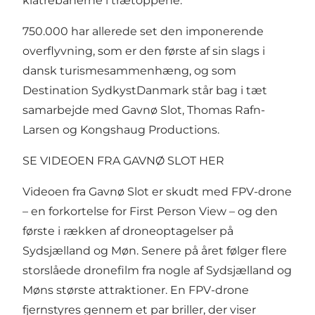
klatrebanerne i trætoppene.
750.000 har allerede set den imponerende
overflyvning, som er den første af sin slags i
dansk turismesammenhæng, og som
Destination SydkystDanmark står bag i tæt
samarbejde med Gavnø Slot, Thomas Rafn-
Larsen og Kongshaug Productions.
SE VIDEOEN FRA GAVNØ SLOT HER
Videoen fra Gavnø Slot er skudt med FPV-drone
– en forkortelse for First Person View – og den
første i rækken af droneoptagelser på
Sydsjælland og Møn. Senere på året følger flere
storslåede dronefilm fra nogle af Sydsjælland og
Møns største attraktioner. En FPV-drone
fjernstyres gennem et par briller, der viser