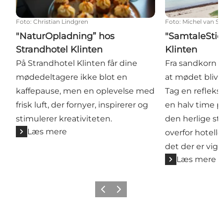
Foto
:
Christian Lindgren
Foto
:
Michel van S
"NaturOpladning” hos
"SamtaleStie
Strandhotel Klinten
Klinten
På Strandhotel Klinten får dine
Fra sandkorn 
mødedeltagere ikke blot en
at mødet bliv
kaffepause, men en oplevelse med
Tag en reflek
frisk luft, der fornyer, inspirerer og
en halv time p
stimulerer kreativiteten.
den herlige st
Læs mere
overfor hotell
det der er vigti
Læs mere
Forrige
Næste