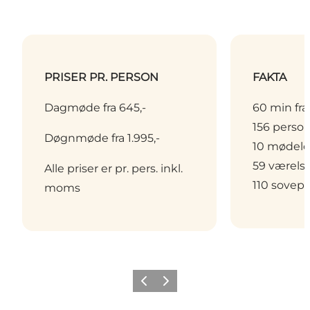
PRISER PR. PERSON
FAKTA
Dagmøde fra 645,-
60 min fr
156 perso
Døgnmøde fra 1.995,-
10 mødelo
59 værels
Alle priser er pr. pers. inkl.
110 sovepl
moms
Forrige
Næste