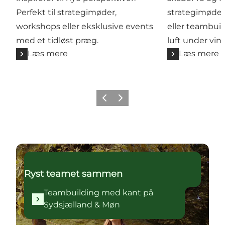
Perfekt til strategimøder,
strategimøder
workshops eller eksklusive events
eller teambuil
med et tidløst præg.
luft under vin
Læs mere
Læs mere
Forrige
Næste
Teambuilding med kant på Sydsjælland & Møn
Ryst teamet sammen
Teambuilding med kant på
Sydsjælland & Møn