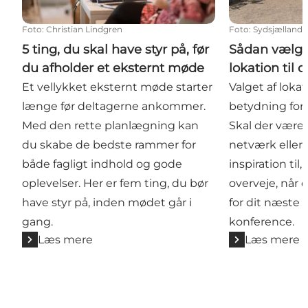
Foto
:
Christian Lindgren
Foto
:
Sydsjælland
5 ting, du skal have styr på, før
Sådan vælge
du afholder et eksternt møde
lokation til
Et vellykket eksternt møde starter
Valget af lokat
længe før deltagerne ankommer.
betydning for
Med den rette planlægning kan
Skal der være p
du skabe de bedste rammer for
netværk eller 
både fagligt indhold og gode
inspiration til
oplevelser. Her er fem ting, du bør
overveje, når
have styr på, inden mødet går i
for dit næste 
gang.
konference.
Læs mere
Læs mere