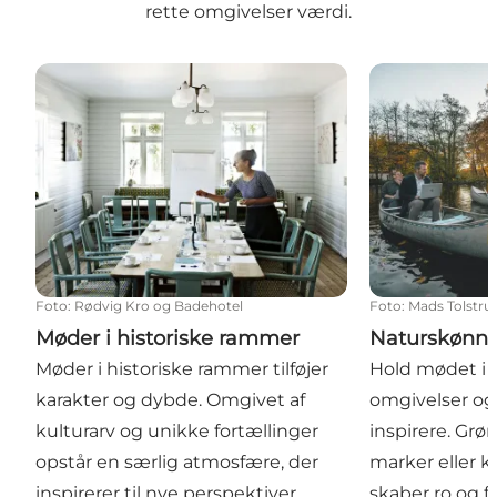
rette omgivelser værdi.
Møder i historiske rammer
Naturskønne 
Foto
:
Rødvig Kro og Badehotel
Foto
:
Mads Tolstru
Møder i historiske rammer
Naturskønn
Møder i historiske rammer tilføjer
Hold mødet i
karakter og dybde. Omgivet af
omgivelser og
kulturarv og unikke fortællinger
inspirere. Grø
opstår en særlig atmosfære, der
marker eller k
inspirerer til nye perspektiver.
skaber ro og fo