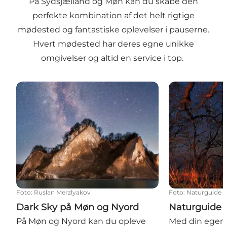
På Sydsjælland og Møn kan du skabe den
perfekte kombination af det helt rigtige
mødested og fantastiske oplevelser i pauserne.
Hvert mødested har deres egne unikke
omgivelser og altid en service i top.
Dark Sky på Møn og Nyord
Naturguide M
Foto
:
Ruslan Merzlyakov
Foto
:
Naturguide 
Dark Sky på Møn og Nyord
Naturguide
På Møn og Nyord kan du opleve
Med din egen