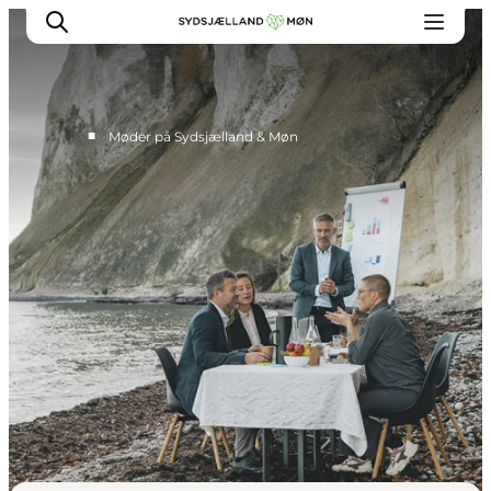
■
Møder på Sydsjælland & Møn
Møder i historiske rammer
Naturskønne mødesteder
Intime mødesteder
De store møder
Teambuilding