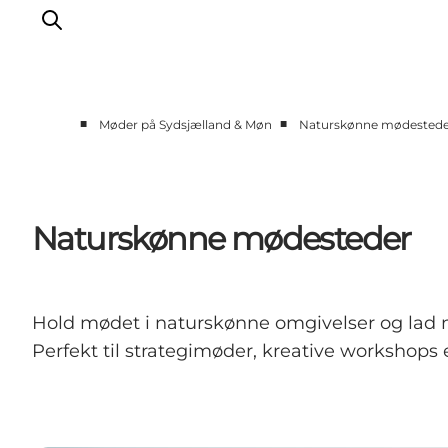
■
■
Møder på Sydsjælland & Møn
Naturskønne mødestede
Møder i historiske rammer
Naturskønne mødesteder
Intime mødesteder
Naturskønne mødesteder
De store møder
Teambuilding
Hold mødet i naturskønne omgivelser og lad na
Perfekt til strategimøder, kreative workshops 