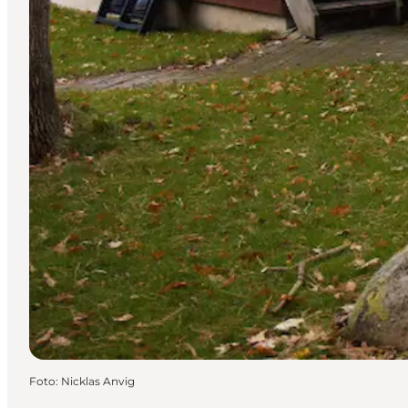
Foto
:
Nicklas Anvig