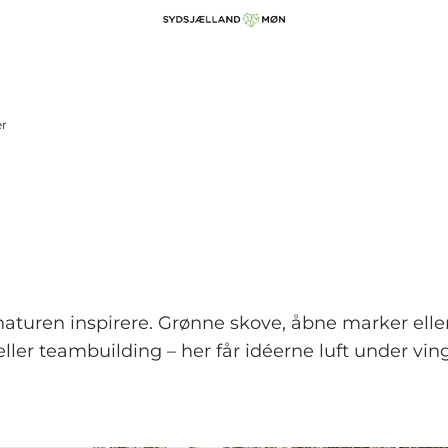
r
turen inspirere. Grønne skove, åbne marker eller
eller teambuilding – her får idéerne luft under vin