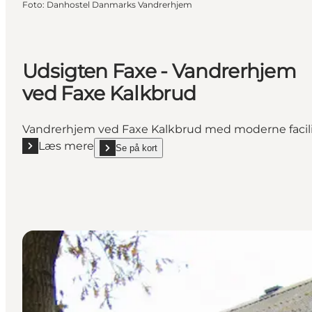
Foto
:
Danhostel Danmarks Vandrerhjem
Udsigten Faxe - Vandrerhjem
ved Faxe Kalkbrud
Vandrerhjem ved Faxe Kalkbrud med moderne facilite
Læs mere
Se på kort
Læs mere "Udsigten Faxe - Vandrerhjem ved Faxe K
show Udsigten Faxe - Vandrerhjem ved Faxe Kalkb