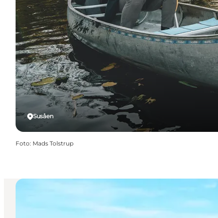
Susåen
Foto
:
Mads Tolstrup