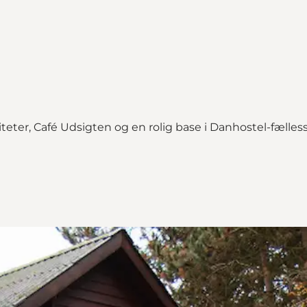
ter, Café Udsigten og en rolig base i Danhostel-fælless
alkbrud"
rud on_map