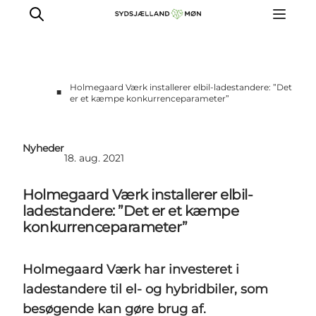
Holmegaard Værk installerer elbil-ladestandere: ”Det
■
er et kæmpe konkurrenceparameter”
For turismeaktører
Presse
Nyheder
Projekter
18. aug. 2021
Billeddatabase
Holmegaard Værk installerer elbil-
Nyhedsbrev
ladestandere: ”Det er et kæmpe
konkurrenceparameter”
Holmegaard Værk har investeret i
ladestandere til el- og hybridbiler, som
besøgende kan gøre brug af.