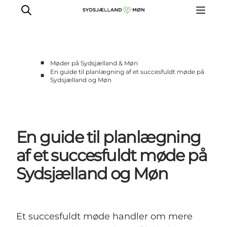
■
Møder på Sydsjælland & Møn
En guide til planlægning af et succesfuldt møde på
■
Sydsjælland og Møn
Møder i historiske rammer
Naturskønne mødesteder
Intime mødesteder
De store møder
En guide til planlægning
Teambuilding
af et succesfuldt møde på
Sydsjælland og Møn
Et succesfuldt møde handler om mere