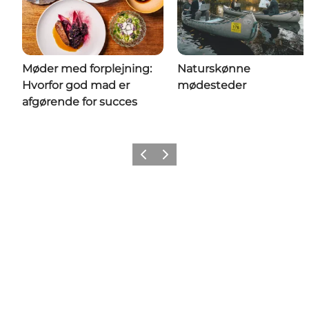
Møder med forplejning:
Naturskønne
Hvorfor god mad er
mødesteder
afgørende for succes
Forrige
Næste
Share your wonders