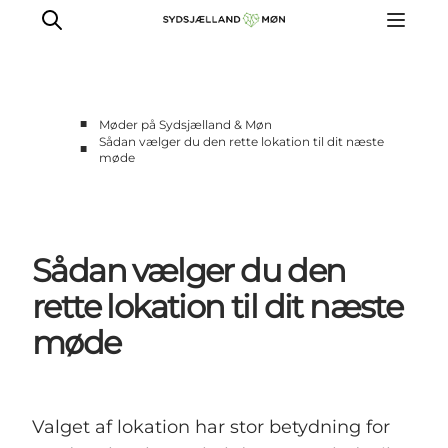
■
Møder på Sydsjælland & Møn
Sådan vælger du den rette lokation til dit næste
■
møde
Møder i historiske rammer
Naturskønne mødesteder
Intime mødesteder
De store møder
Sådan vælger du den
Teambuilding
rette lokation til dit næste
møde
Valget af lokation har stor betydning for