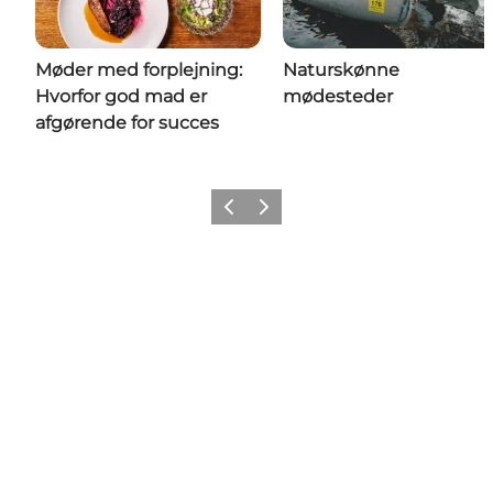
Møder med forplejning:
Naturskønne
Hvorfor god mad er
mødesteder
afgørende for succes
Forrige
Næste
Share your wonders