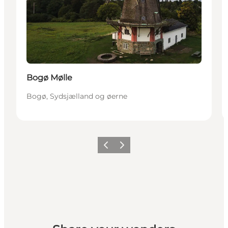
Bogø Mølle
Bogø, Sydsjælland og øerne
Forrige
Næste