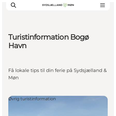
Turistinformation Bogø
Oplev
Havn
Byer og steder
Events
Spis
Få lokale tips til din ferie på Sydsjælland &
Overnat
Møn
Planlæg din tur
Øvrig turistinformation