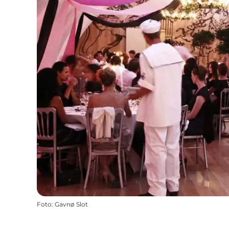
Foto
:
Gavnø Slot