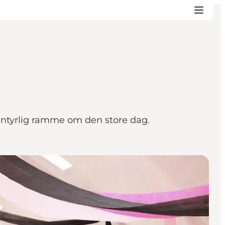
ventyrlig ramme om den store dag.