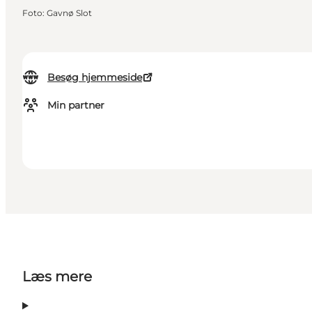
Foto
:
Gavnø Slot
Besøg hjemmeside
Min partner
Læs mere