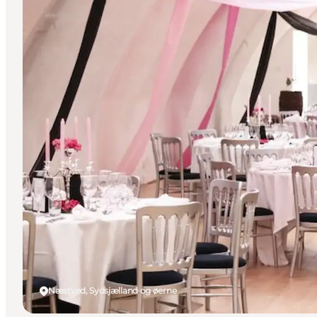
Næstved, Sydsjælland og øerne