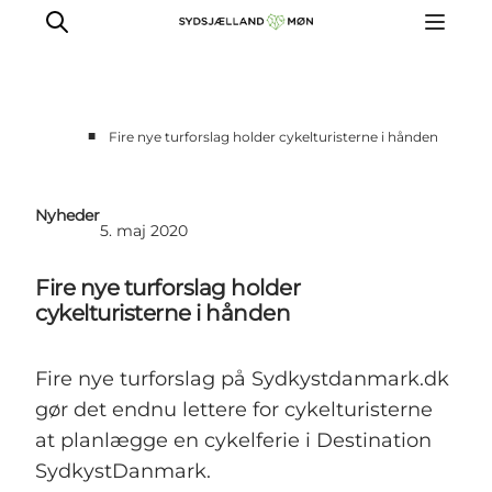
■
Fire nye turforslag holder cykelturisterne i hånden
For turismeaktører
Presse
Nyheder
5. maj 2020
Projekter
Billeddatabase
Fire nye turforslag holder
Nyhedsbrev
cykelturisterne i hånden
Fire nye turforslag på Sydkystdanmark.dk
gør det endnu lettere for cykelturisterne
at planlægge en cykelferie i Destination
SydkystDanmark.