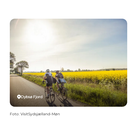
Dybsø Fjord
Foto
:
VisitSydsjælland-Møn