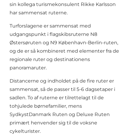
sin kollega turismekonsulent Rikke Karlsson
har sammensat ruterne.
Turforslagene er sammensat med
udgangspunkt i flagskibsruterne N8
Østersøruten og N9 København-Berlin-ruten,
og de er så kombineret med elementer fra de
regionale ruter og destinationens
panoramaruter.
Distancerne og indholdet på de fire ruter er
sammensat, så de passer til 5-6 dagsetaper i
sadlen. To af ruterne er tilrettelagt til de
tohjulede børnefamilier, mens
SydkystDanmark Ruten og Deluxe Ruten
primært henvender sig til de voksne
cykelturister.