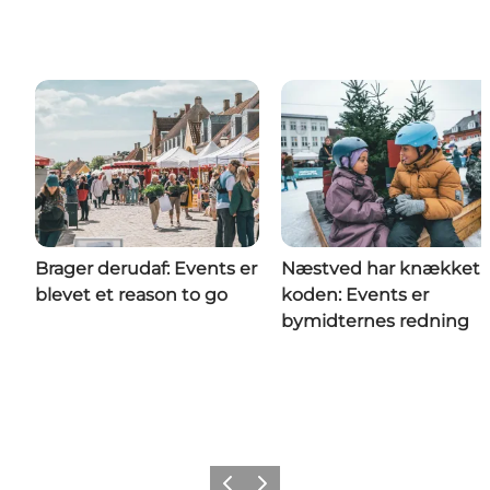
Brager derudaf: Events er
Næstved har knækket
blevet et reason to go
koden: Events er
bymidternes redning