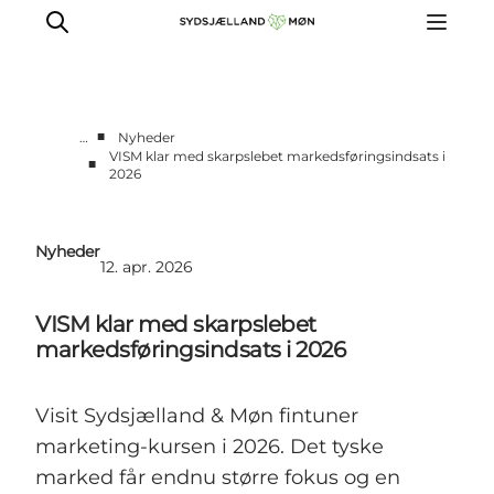
■
…
Nyheder
VISM klar med skarpslebet markedsføringsindsats i
■
2026
For turismeaktører
Presse
Projekter
Nyheder
12. apr. 2026
Billeddatabase
Nyhedsbrev
VISM klar med skarpslebet
markedsføringsindsats i 2026
Visit Sydsjælland & Møn fintuner
marketing-kursen i 2026. Det tyske
marked får endnu større fokus og en