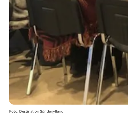
Foto
:
Destination Sønderjylland