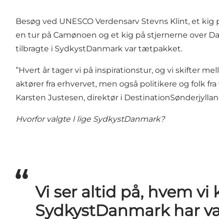
Besøg ved UNESCO Verdensarv Stevns Klint, et kig p
en tur på Camønoen og et kig på stjernerne over Da
tilbragte i SydkystDanmark var tætpakket.
”Hvert år tager vi på inspirationstur, og vi skifter 
aktører fra erhvervet, men også politikere og folk fra
Karsten Justesen, direktør i DestinationSønderjyllan
Hvorfor valgte I lige SydkystDanmark?
Vi ser altid på, hvem v
SydkystDanmark har v