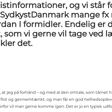
uristinformationer, og vi st
 i SydkystDanmark mange fx
ordan I formidler. Endelig e
 som vi gerne vil tage ved l
kler det.
, at jeg på forhånd – og med al den omtale, som tårnet har
 flot og gennemtænkt, og man får en god helhedsoplevels
erfor vil man gerne komme igen. Det er jo en typisk udfor