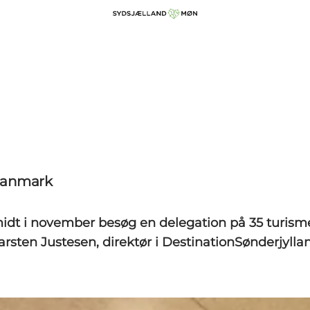
tDanmark
 midt i november besøg en delegation på 35 turisme
rsten Justesen, direktør i DestinationSønderjylla