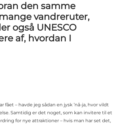
år foran den samme
 mange vandreruter,
r der også UNESCO
ære af, hvordan I
 fået – havde jeg sådan en jysk ’nå-ja, hvor vildt
e. Samtidig er det noget, som kan invitere til et
dring for nye attraktioner – hvis man har set det,