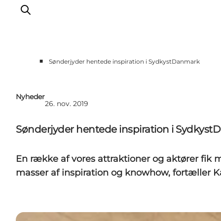
■
Sønderjyder hentede inspiration i SydkystDanmark
For turismeaktører
Presse
Nyheder
26. nov. 2019
Projekter
Billeddatabase
Sønderjyder hentede inspiration i Sydkys
Nyhedsbrev
En række af vores attraktioner og aktører fik
masser af inspiration og knowhow, fortæller Ka