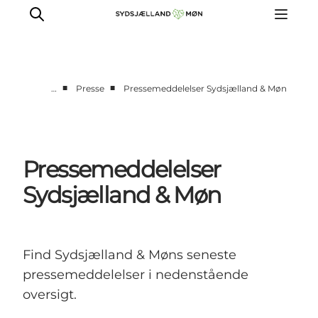
■
■
…
Presse
Pressemeddelelser Sydsjælland & Møn
For turismeaktører
Presse
Projekter
Pressemeddelelser
Billeddatabase
Sydsjælland & Møn
Nyhedsbrev
Find Sydsjælland & Møns seneste
pressemeddelelser i nedenstående
oversigt.