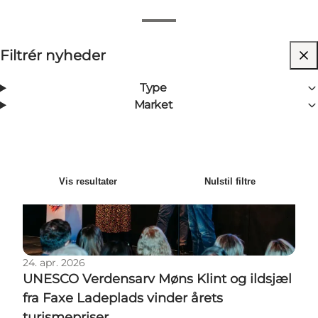
Vis filtre
Filtrér nyheder
1
Resultater
Nyeste
Sortér efter
:
Type
Market
UNESCO Verdensarv Møns Klint og ildsjæl fra Faxe La
Vis resultater
Nulstil filtre
24. apr. 2026
UNESCO Verdensarv Møns Klint og ildsjæl
fra Faxe Ladeplads vinder årets
turismepriser